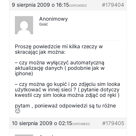
9 sierpnia 2009 o 16:15
#179404
ODPOWIEDZ
Anonimowy
Gość
Proszę powiedzcie mi kilka rzeczy w
skracając jak można:
– czy można wyłączyć automatyczną
aktualizację danych ( podobnie jak w
iphone)
– czy można go kupić i po zdjęciu sim looka
użytkować w innej sieci ? ( pytanie dotyczy
kwestii czy sim looka można zdjąć od ręki )
pytam , ponieważ odpowiedzi są tu różne
🙂
10 sierpnia 2009 o 02:15
#179405
ODPOWIEDZ