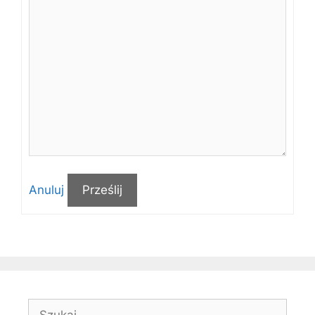
Anuluj
Prześlij
Szukaj: