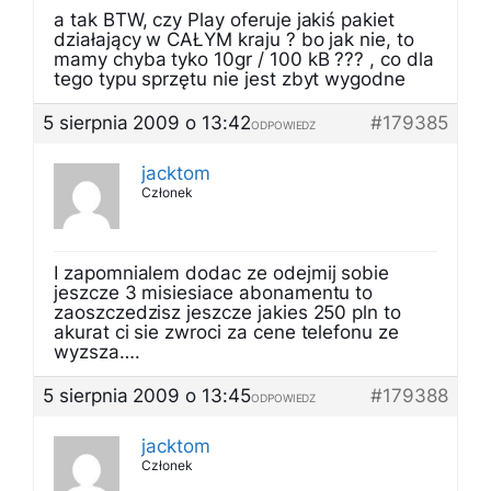
a tak BTW, czy Play oferuje jakiś pakiet
działający w CAŁYM kraju ? bo jak nie, to
mamy chyba tyko 10gr / 100 kB ??? , co dla
tego typu sprzętu nie jest zbyt wygodne
5 sierpnia 2009 o 13:42
#179385
ODPOWIEDZ
jacktom
Członek
I zapomnialem dodac ze odejmij sobie
jeszcze 3 misiesiace abonamentu to
zaoszczedzisz jeszcze jakies 250 pln to
akurat ci sie zwroci za cene telefonu ze
wyzsza….
5 sierpnia 2009 o 13:45
#179388
ODPOWIEDZ
jacktom
Członek