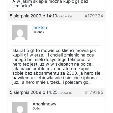
A w jakim sklepie mozna kupic g1 bez
simlocka?
5 sierpnia 2009 o 14:10
#179394
ODPOWIEDZ
jacktom
Członek
akurat o g1 to mowie co klienci mowia jak
kupili g1 w erze… i chcieli zmienic na cos
innego bo mieli dosyc tego telefonu.. a
hero tez jest juz w w sklepach na polce..
jak macie problem z operatorem kupie
sobie bez aboanmentu za 2300. ja hero sie
bawilem u siebiewlasnie i nie chce iphona
juz.. a hero mnie urzekl.. i polecam go..
5 sierpnia 2009 o 14:25
#179395
ODPOWIEDZ
Anonimowy
Gość