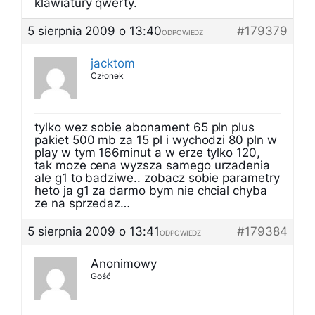
klawiatury qwerty.
5 sierpnia 2009 o 13:40
#179379
ODPOWIEDZ
jacktom
Członek
tylko wez sobie abonament 65 pln plus
pakiet 500 mb za 15 pl i wychodzi 80 pln w
play w tym 166minut a w erze tylko 120,
tak moze cena wyzsza samego urzadenia
ale g1 to badziwe.. zobacz sobie parametry
heto ja g1 za darmo bym nie chcial chyba
ze na sprzedaz…
5 sierpnia 2009 o 13:41
#179384
ODPOWIEDZ
Anonimowy
Gość