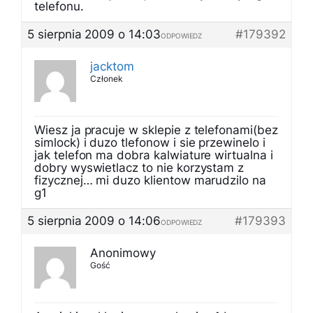
telefonu.
5 sierpnia 2009 o 14:03
#179392
ODPOWIEDZ
jacktom
Członek
Wiesz ja pracuje w sklepie z telefonami(bez
simlock) i duzo tlefonow i sie przewinelo i
jak telefon ma dobra kalwiature wirtualna i
dobry wyswietlacz to nie korzystam z
fizycznej… mi duzo klientow marudzilo na
g1
5 sierpnia 2009 o 14:06
#179393
ODPOWIEDZ
Anonimowy
Gość