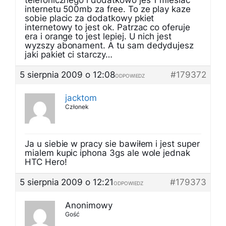
telefonicznego i dodatkowo jes 1 miesiac
internetu 500mb za free. To ze play kaze
sobie placic za dodatkowy pkiet
internetowy to jest ok. Patrzac co oferuje
era i orange to jest lepiej. U nich jest
wyzszy abonament. A tu sam dedydujesz
jaki pakiet ci starczy…
5 sierpnia 2009 o 12:08
#179372
ODPOWIEDZ
jacktom
Członek
Ja u siebie w pracy sie bawiłem i jest super
mialem kupic iphona 3gs ale wole jednak
HTC Hero!
5 sierpnia 2009 o 12:21
#179373
ODPOWIEDZ
Anonimowy
Gość