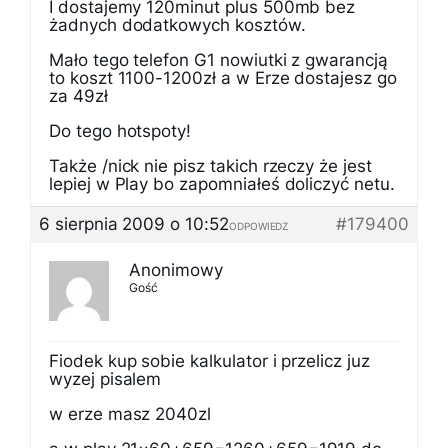
I dostajemy 120minut plus 500mb bez
żadnych dodatkowych kosztów.
Mało tego telefon G1 nowiutki z gwarancją
to koszt 1100-1200zł a w Erze dostajesz go
za 49zł
Do tego hotspoty!
Także /nick nie pisz takich rzeczy że jest
lepiej w Play bo zapomniałeś doliczyć netu.
6 sierpnia 2009 o 10:52
#179400
ODPOWIEDZ
Anonimowy
Gość
Fiodek kup sobie kalkulator i przelicz juz
wyzej pisalem
w erze masz 2040zl