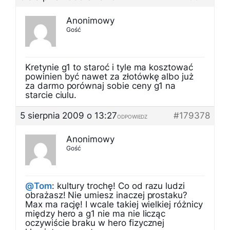
Anonimowy
Gość
Kretynie g1 to staroć i tyle ma kosztować
powinien być nawet za złotówkę albo już
za darmo porównaj sobie ceny g1 na
starcie ciulu.
5 sierpnia 2009 o 13:27
#179378
ODPOWIEDZ
Anonimowy
Gość
@Tom
: kultury trochę! Co od razu ludzi
obrażasz! Nie umiesz inaczej prostaku?
Max ma rację! I wcale takiej wielkiej różnicy
między hero a g1 nie ma nie licząc
oczywiście braku w hero fizycznej