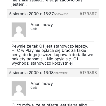
nie znika zasieg.. wiec ja zadowolony
jestem..
5 sierpnia 2009 o 15:37
#179397
ODPOWIEDZ
Anonimowy
Gość
Pewnie że tak G1 jest stanowczo lepszy.
HTC w Play nie opłaca się brać za takie
ceny, do tego jeszcze kupować dodatkowe
pakiety transmisji. Nie opyla się. G1
wychodzi stanowczo korzystniej.
5 sierpnia 2009 o 16:18
#179398
ODPOWIEDZ
Anonimowy
Gość
Ci co mówą, że ta oferta jest słaba albo