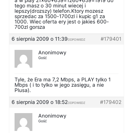
a w play 21×60+659=1260+659=1919 do
tego masz o 30 minut wiecej i
lepszy(drozszy) telefon.Ktory mozesz
sprzedac za 1500-1700zl i kupic g1 za
1000. Wiec oferta ery jest o jakies 600-
700zl gorsza
6 sierpnia 2009 o 11:39
#179401
ODPOWIEDZ
Anonimowy
Gość
Tyle, że Era ma 7,2 Mbps, a PLAY tylko 1
Mbps ( i to tylko w jego zasięgu, a nie
Plusa).
6 sierpnia 2009 o 18:52
#179402
ODPOWIEDZ
Anonimowy
Gość