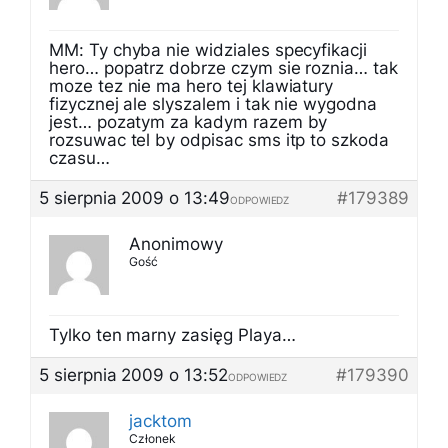
MM: Ty chyba nie widziales specyfikacji
hero… popatrz dobrze czym sie roznia… tak
moze tez nie ma hero tej klawiatury
fizycznej ale slyszalem i tak nie wygodna
jest… pozatym za kadym razem by
rozsuwac tel by odpisac sms itp to szkoda
czasu…
5 sierpnia 2009 o 13:49
#179389
ODPOWIEDZ
Anonimowy
Gość
Tylko ten marny zasięg Playa…
5 sierpnia 2009 o 13:52
#179390
ODPOWIEDZ
jacktom
Członek