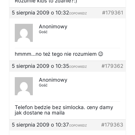
Rozumie ktoś to zdanie?:)
5 sierpnia 2009 o 10:32
#179361
ODPOWIEDZ
Anonimowy
Gość
hmmm…no też tego nie rozumiem 😉
5 sierpnia 2009 o 10:35
#179362
ODPOWIEDZ
Anonimowy
Gość
Telefon bedzie bez simlocka. ceny damy
jak dostane na maila
5 sierpnia 2009 o 10:37
#179363
ODPOWIEDZ