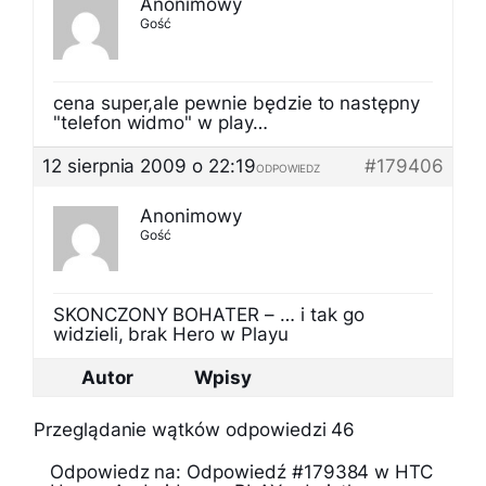
Anonimowy
Gość
cena super,ale pewnie będzie to następny
"telefon widmo" w play…
12 sierpnia 2009 o 22:19
#179406
ODPOWIEDZ
Anonimowy
Gość
SKONCZONY BOHATER – … i tak go
widzieli, brak Hero w Playu
Autor
Wpisy
Przeglądanie wątków odpowiedzi 46
Odpowiedz na: Odpowiedź #179384 w HTC