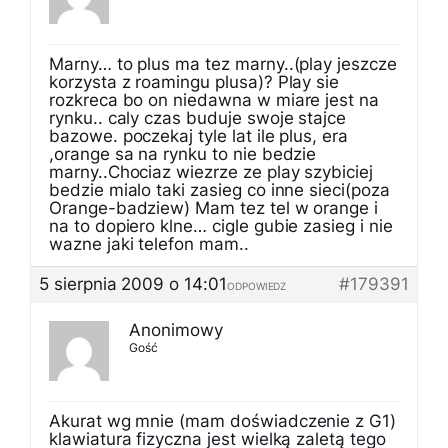
Marny… to plus ma tez marny..(play jeszcze
korzysta z roamingu plusa)? Play sie
rozkreca bo on niedawna w miare jest na
rynku.. caly czas buduje swoje stajce
bazowe. poczekaj tyle lat ile plus, era
,orange sa na rynku to nie bedzie
marny..Chociaz wiezrze ze play szybiciej
bedzie mialo taki zasieg co inne sieci(poza
Orange-badziew) Mam tez tel w orange i
na to dopiero klne… cigle gubie zasieg i nie
wazne jaki telefon mam..
5 sierpnia 2009 o 14:01
#179391
ODPOWIEDZ
Anonimowy
Gość
Akurat wg mnie (mam doświadczenie z G1)
klawiatura fizyczna jest wielką zaletą tego