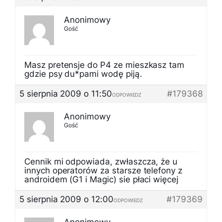
Anonimowy
Gość
Masz pretensje do P4 ze mieszkasz tam
gdzie psy du*pami wodę piją.
5 sierpnia 2009 o 11:50
#179368
ODPOWIEDZ
Anonimowy
Gość
Cennik mi odpowiada, zwłaszcza, że u
innych operatorów za starsze telefony z
androidem (G1 i Magic) sie płaci więcej
5 sierpnia 2009 o 12:00
#179369
ODPOWIEDZ