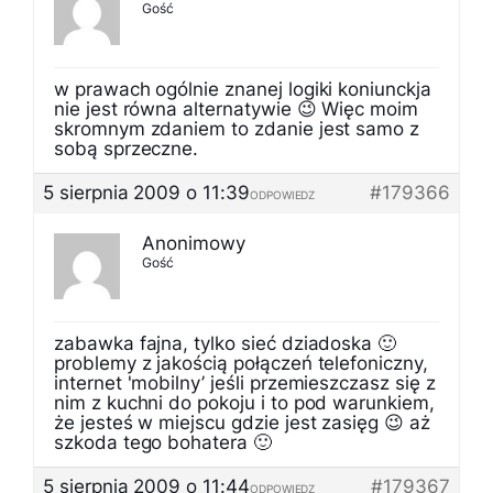
Gość
w prawach ogólnie znanej logiki koniunckja
nie jest równa alternatywie 😉 Więc moim
skromnym zdaniem to zdanie jest samo z
sobą sprzeczne.
5 sierpnia 2009 o 11:39
#179366
ODPOWIEDZ
Anonimowy
Gość
zabawka fajna, tylko sieć dziadoska 🙂
problemy z jakością połączeń telefoniczny,
internet 'mobilny’ jeśli przemieszczasz się z
nim z kuchni do pokoju i to pod warunkiem,
że jesteś w miejscu gdzie jest zasięg 😉 aż
szkoda tego bohatera 🙂
5 sierpnia 2009 o 11:44
#179367
ODPOWIEDZ