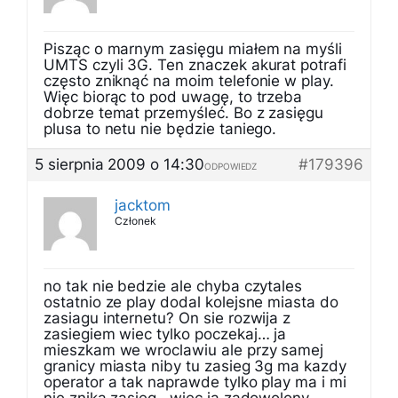
Pisząc o marnym zasięgu miałem na myśli
UMTS czyli 3G. Ten znaczek akurat potrafi
często zniknąć na moim telefonie w play.
Więc biorąc to pod uwagę, to trzeba
dobrze temat przemyśleć. Bo z zasięgu
plusa to netu nie będzie taniego.
5 sierpnia 2009 o 14:30
#179396
ODPOWIEDZ
jacktom
Członek
no tak nie bedzie ale chyba czytales
ostatnio ze play dodal kolejsne miasta do
zasiagu internetu? On sie rozwija z
zasiegiem wiec tylko poczekaj… ja
mieszkam we wroclawiu ale przy samej
granicy miasta niby tu zasieg 3g ma kazdy
operator a tak naprawde tylko play ma i mi