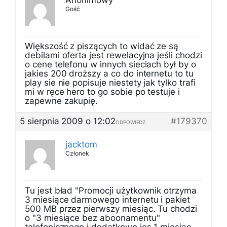
Anonimowy
Gość
Większość z piszących to widać ze są
debilami oferta jest rewelacyjna jeśli chodzi
o cene telefonu w innych sieciach był by o
jakies 200 droższy a co do internetu to tu
play sie nie popisuje niestety jak tylko trafi
mi w ręce hero to go sobie po testuje i
zapewne zakupię.
5 sierpnia 2009 o 12:02
#179370
ODPOWIEDZ
jacktom
Członek
Tu jest bład "Promocji użytkownik otrzyma
3 miesiące darmowego internetu i pakiet
500 MB przez pierwszy miesiąc. Tu chodzi
o "3 miesiące bez aboonamentu"