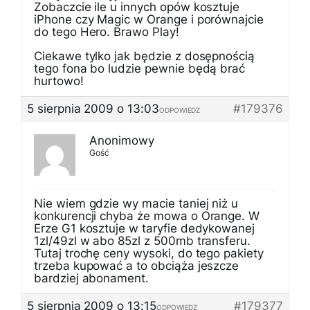
Zobaczcie ile u innych opów kosztuje
iPhone czy Magic w Orange i porównajcie
do tego Hero. Brawo Play!
Ciekawe tylko jak będzie z dosępnością
tego fona bo ludzie pewnie będą brać
hurtowo!
5 sierpnia 2009 o 13:03
#179376
ODPOWIEDZ
Anonimowy
Gość
Nie wiem gdzie wy macie taniej niż u
konkurencji chyba że mowa o Orange. W
Erze G1 kosztuje w taryfie dedykowanej
1zl/49zl w abo 85zl z 500mb transferu.
Tutaj trochę ceny wysoki, do tego pakiety
trzeba kupować a to obciąża jeszcze
bardziej abonament.
5 sierpnia 2009 o 13:15
#179377
ODPOWIEDZ