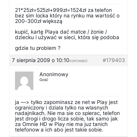
21*25zł=525zł+999zł=1524zł za telefon
bez sim locka który na rynku ma wartość o
200-300zł większą
kupić, kartę Playa dać matce / żonie /
dziecku i używać w sieci, która się podoba
gdzie tu problem ?
7 sierpnia 2009 o 10:10
#179403
ODPOWIEDZ
Anonimowy
Gość
ja —> tylko zapominasz ze net w Play jest
ograniczony i dziala tylko na wlasnych
nadajnikach. Nie ma sie co spierac, telefon
jest drogi i drogo licza sobie, tak samo jak
za Omnie HD w Play nie ma juz tanich
telefonow a ich abo jest takie sobie.