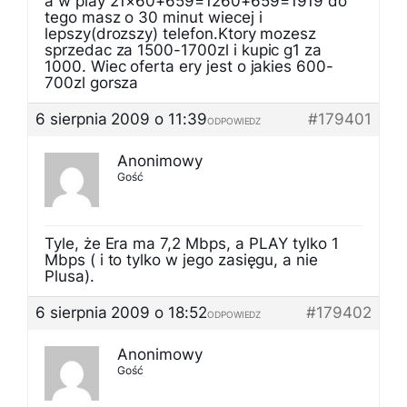
a w play 21×60+659=1260+659=1919 do
tego masz o 30 minut wiecej i
lepszy(drozszy) telefon.Ktory mozesz
sprzedac za 1500-1700zl i kupic g1 za
1000. Wiec oferta ery jest o jakies 600-
700zl gorsza
6 sierpnia 2009 o 11:39
#179401
ODPOWIEDZ
Anonimowy
Gość
Tyle, że Era ma 7,2 Mbps, a PLAY tylko 1
Mbps ( i to tylko w jego zasięgu, a nie
Plusa).
6 sierpnia 2009 o 18:52
#179402
ODPOWIEDZ
Anonimowy
Gość