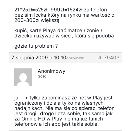
21*25zł=525zł+999zł=1524zł za telefon
bez sim locka który na rynku ma wartość o
200-300zł większą
kupić, kartę Playa dać matce / żonie /
dziecku i używać w sieci, która się podoba
gdzie tu problem ?
7 sierpnia 2009 o 10:10
#179403
ODPOWIEDZ
Anonimowy
Gość
ja —> tylko zapominasz ze net w Play jest
ograniczony i dziala tylko na wlasnych
nadajnikach. Nie ma sie co spierac, telefon
jest drogi i drogo licza sobie, tak samo jak
za Omnie HD w Play nie ma juz tanich
telefonow a ich abo jest takie sobie.