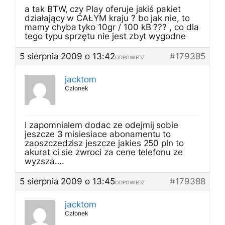
a tak BTW, czy Play oferuje jakiś pakiet
działający w CAŁYM kraju ? bo jak nie, to
mamy chyba tyko 10gr / 100 kB ??? , co dla
tego typu sprzętu nie jest zbyt wygodne
5 sierpnia 2009 o 13:42
#179385
ODPOWIEDZ
jacktom
Członek
I zapomnialem dodac ze odejmij sobie
jeszcze 3 misiesiace abonamentu to
zaoszczedzisz jeszcze jakies 250 pln to
akurat ci sie zwroci za cene telefonu ze
wyzsza….
5 sierpnia 2009 o 13:45
#179388
ODPOWIEDZ
jacktom
Członek