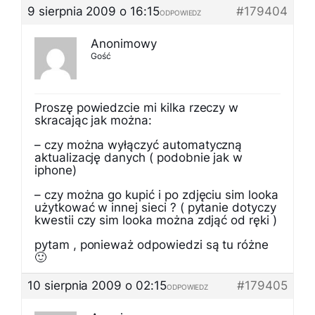
9 sierpnia 2009 o 16:15
#179404
ODPOWIEDZ
Anonimowy
Gość
Proszę powiedzcie mi kilka rzeczy w
skracając jak można:
– czy można wyłączyć automatyczną
aktualizację danych ( podobnie jak w
iphone)
– czy można go kupić i po zdjęciu sim looka
użytkować w innej sieci ? ( pytanie dotyczy
kwestii czy sim looka można zdjąć od ręki )
pytam , ponieważ odpowiedzi są tu różne
🙂
10 sierpnia 2009 o 02:15
#179405
ODPOWIEDZ