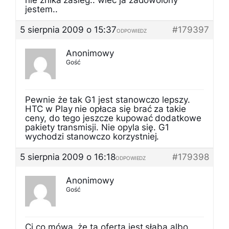
nie znika zasieg.. wiec ja zadowolony
jestem..
5 sierpnia 2009 o 15:37
#179397
ODPOWIEDZ
Anonimowy
Gość
Pewnie że tak G1 jest stanowczo lepszy.
HTC w Play nie opłaca się brać za takie
ceny, do tego jeszcze kupować dodatkowe
pakiety transmisji. Nie opyla się. G1
wychodzi stanowczo korzystniej.
5 sierpnia 2009 o 16:18
#179398
ODPOWIEDZ
Anonimowy
Gość
Ci co mówą, że ta oferta jest słaba albo