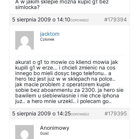
A w jakim sklepie mozna kupic g1 bez
simlocka?
5 sierpnia 2009 o 14:10
#179394
ODPOWIEDZ
jacktom
Członek
akurat o g1 to mowie co klienci mowia jak
kupili g1 w erze… i chcieli zmienic na cos
innego bo mieli dosyc tego telefonu.. a
hero tez jest juz w w sklepach na polce..
jak macie problem z operatorem kupie
sobie bez aboanmentu za 2300. ja hero sie
bawilem u siebiewlasnie i nie chce iphona
juz.. a hero mnie urzekl.. i polecam go..
5 sierpnia 2009 o 14:25
#179395
ODPOWIEDZ
Anonimowy
Gość