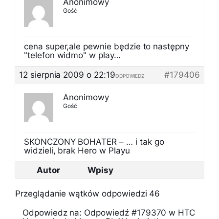
Anonimowy
Gość
cena super,ale pewnie będzie to następny
"telefon widmo" w play…
12 sierpnia 2009 o 22:19
#179406
ODPOWIEDZ
Anonimowy
Gość
SKONCZONY BOHATER – … i tak go
widzieli, brak Hero w Playu
Autor
Wpisy
Przeglądanie wątków odpowiedzi 46
Odpowiedz na: Odpowiedź #179370 w HTC