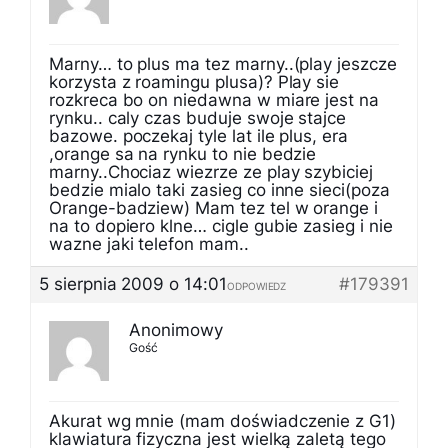
Marny… to plus ma tez marny..(play jeszcze
korzysta z roamingu plusa)? Play sie
rozkreca bo on niedawna w miare jest na
rynku.. caly czas buduje swoje stajce
bazowe. poczekaj tyle lat ile plus, era
,orange sa na rynku to nie bedzie
marny..Chociaz wiezrze ze play szybiciej
bedzie mialo taki zasieg co inne sieci(poza
Orange-badziew) Mam tez tel w orange i
na to dopiero klne… cigle gubie zasieg i nie
wazne jaki telefon mam..
5 sierpnia 2009 o 14:01
#179391
ODPOWIEDZ
Anonimowy
Gość
Akurat wg mnie (mam doświadczenie z G1)
klawiatura fizyczna jest wielką zaletą tego