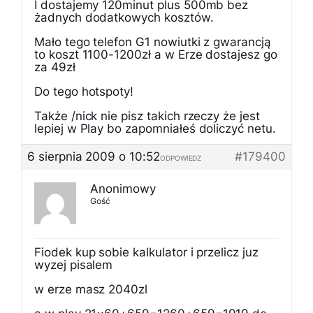
I dostajemy 120minut plus 500mb bez
żadnych dodatkowych kosztów.
Mało tego telefon G1 nowiutki z gwarancją
to koszt 1100-1200zł a w Erze dostajesz go
za 49zł
Do tego hotspoty!
Także /nick nie pisz takich rzeczy że jest
lepiej w Play bo zapomniałeś doliczyć netu.
6 sierpnia 2009 o 10:52
#179400
ODPOWIEDZ
Anonimowy
Gość
Fiodek kup sobie kalkulator i przelicz juz
wyzej pisalem
w erze masz 2040zl