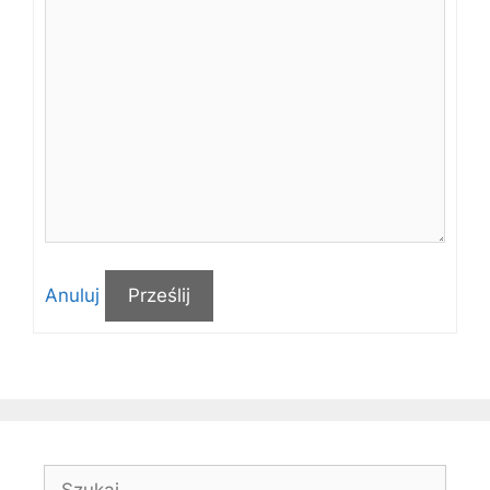
Anuluj
Prześlij
Szukaj: