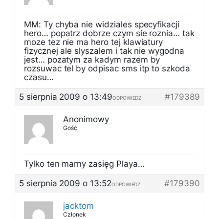
MM: Ty chyba nie widziales specyfikacji
hero… popatrz dobrze czym sie roznia… tak
moze tez nie ma hero tej klawiatury
fizycznej ale slyszalem i tak nie wygodna
jest… pozatym za kadym razem by
rozsuwac tel by odpisac sms itp to szkoda
czasu…
5 sierpnia 2009 o 13:49
#179389
ODPOWIEDZ
Anonimowy
Gość
Tylko ten marny zasięg Playa…
5 sierpnia 2009 o 13:52
#179390
ODPOWIEDZ
jacktom
Członek