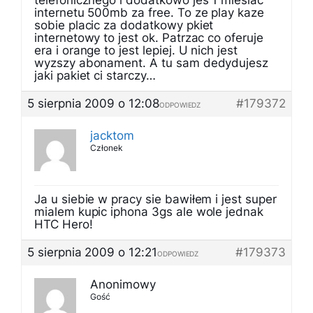
telefonicznego i dodatkowo jes 1 miesiac
internetu 500mb za free. To ze play kaze
sobie placic za dodatkowy pkiet
internetowy to jest ok. Patrzac co oferuje
era i orange to jest lepiej. U nich jest
wyzszy abonament. A tu sam dedydujesz
jaki pakiet ci starczy…
5 sierpnia 2009 o 12:08
#179372
ODPOWIEDZ
jacktom
Członek
Ja u siebie w pracy sie bawiłem i jest super
mialem kupic iphona 3gs ale wole jednak
HTC Hero!
5 sierpnia 2009 o 12:21
#179373
ODPOWIEDZ
Anonimowy
Gość