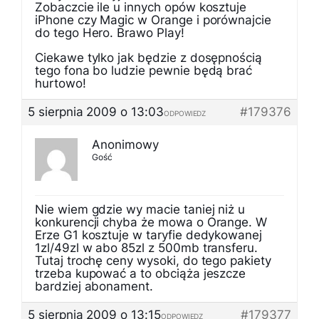
Zobaczcie ile u innych opów kosztuje
iPhone czy Magic w Orange i porównajcie
do tego Hero. Brawo Play!
Ciekawe tylko jak będzie z dosępnością
tego fona bo ludzie pewnie będą brać
hurtowo!
5 sierpnia 2009 o 13:03
#179376
ODPOWIEDZ
Anonimowy
Gość
Nie wiem gdzie wy macie taniej niż u
konkurencji chyba że mowa o Orange. W
Erze G1 kosztuje w taryfie dedykowanej
1zl/49zl w abo 85zl z 500mb transferu.
Tutaj trochę ceny wysoki, do tego pakiety
trzeba kupować a to obciąża jeszcze
bardziej abonament.
5 sierpnia 2009 o 13:15
#179377
ODPOWIEDZ