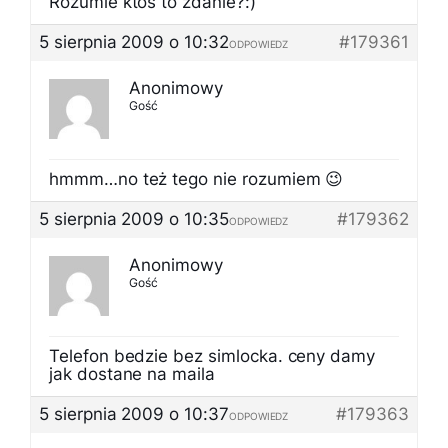
Rozumie ktoś to zdanie?:)
5 sierpnia 2009 o 10:32
#179361
ODPOWIEDZ
Anonimowy
Gość
hmmm…no też tego nie rozumiem 😉
5 sierpnia 2009 o 10:35
#179362
ODPOWIEDZ
Anonimowy
Gość
Telefon bedzie bez simlocka. ceny damy
jak dostane na maila
5 sierpnia 2009 o 10:37
#179363
ODPOWIEDZ