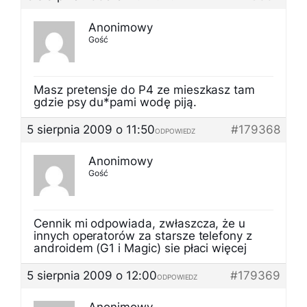
Anonimowy
Gość
Masz pretensje do P4 ze mieszkasz tam
gdzie psy du*pami wodę piją.
5 sierpnia 2009 o 11:50
#179368
ODPOWIEDZ
Anonimowy
Gość
Cennik mi odpowiada, zwłaszcza, że u
innych operatorów za starsze telefony z
androidem (G1 i Magic) sie płaci więcej
5 sierpnia 2009 o 12:00
#179369
ODPOWIEDZ