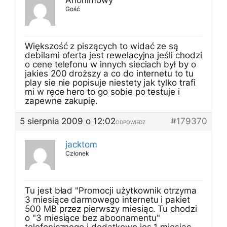
Anonimowy
Gość
Większość z piszących to widać ze są
debilami oferta jest rewelacyjna jeśli chodzi
o cene telefonu w innych sieciach był by o
jakies 200 droższy a co do internetu to tu
play sie nie popisuje niestety jak tylko trafi
mi w ręce hero to go sobie po testuje i
zapewne zakupię.
5 sierpnia 2009 o 12:02
#179370
ODPOWIEDZ
jacktom
Członek
Tu jest bład "Promocji użytkownik otrzyma
3 miesiące darmowego internetu i pakiet
500 MB przez pierwszy miesiąc. Tu chodzi
o "3 miesiące bez aboonamentu"