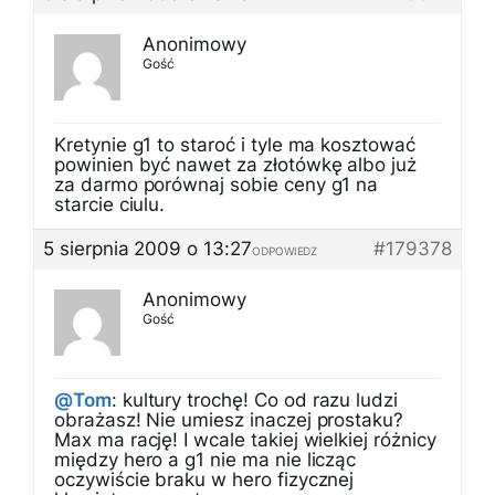
Anonimowy
Gość
Kretynie g1 to staroć i tyle ma kosztować
powinien być nawet za złotówkę albo już
za darmo porównaj sobie ceny g1 na
starcie ciulu.
5 sierpnia 2009 o 13:27
#179378
ODPOWIEDZ
Anonimowy
Gość
@Tom
: kultury trochę! Co od razu ludzi
obrażasz! Nie umiesz inaczej prostaku?
Max ma rację! I wcale takiej wielkiej różnicy
między hero a g1 nie ma nie licząc
oczywiście braku w hero fizycznej