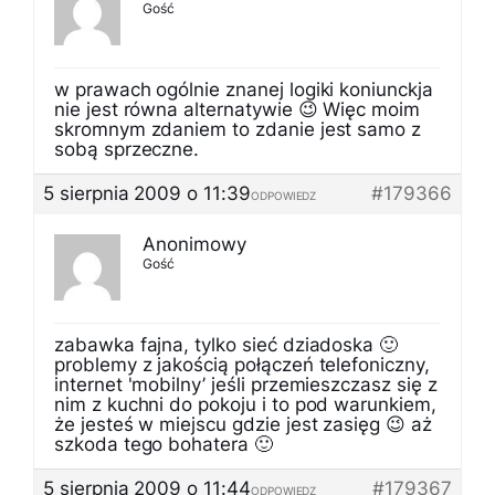
Gość
w prawach ogólnie znanej logiki koniunckja
nie jest równa alternatywie 😉 Więc moim
skromnym zdaniem to zdanie jest samo z
sobą sprzeczne.
5 sierpnia 2009 o 11:39
#179366
ODPOWIEDZ
Anonimowy
Gość
zabawka fajna, tylko sieć dziadoska 🙂
problemy z jakością połączeń telefoniczny,
internet 'mobilny’ jeśli przemieszczasz się z
nim z kuchni do pokoju i to pod warunkiem,
że jesteś w miejscu gdzie jest zasięg 😉 aż
szkoda tego bohatera 🙂
5 sierpnia 2009 o 11:44
#179367
ODPOWIEDZ