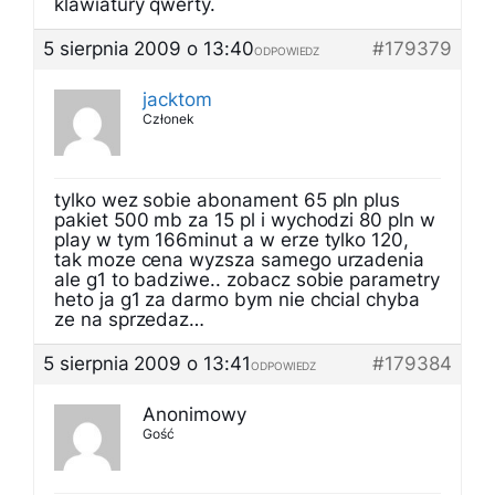
klawiatury qwerty.
5 sierpnia 2009 o 13:40
#179379
ODPOWIEDZ
jacktom
Członek
tylko wez sobie abonament 65 pln plus
pakiet 500 mb za 15 pl i wychodzi 80 pln w
play w tym 166minut a w erze tylko 120,
tak moze cena wyzsza samego urzadenia
ale g1 to badziwe.. zobacz sobie parametry
heto ja g1 za darmo bym nie chcial chyba
ze na sprzedaz…
5 sierpnia 2009 o 13:41
#179384
ODPOWIEDZ
Anonimowy
Gość