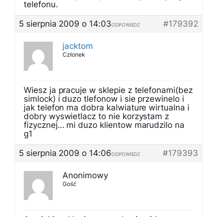
telefonu.
5 sierpnia 2009 o 14:03
#179392
ODPOWIEDZ
jacktom
Członek
Wiesz ja pracuje w sklepie z telefonami(bez
simlock) i duzo tlefonow i sie przewinelo i
jak telefon ma dobra kalwiature wirtualna i
dobry wyswietlacz to nie korzystam z
fizycznej… mi duzo klientow marudzilo na
g1
5 sierpnia 2009 o 14:06
#179393
ODPOWIEDZ
Anonimowy
Gość