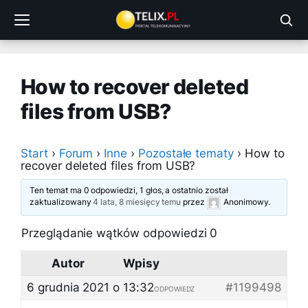
Przejdź
do
treści
How to recover deleted
files from USB?
Start
›
Forum
›
Inne
›
Pozostałe tematy
›
How to
recover deleted files from USB?
Ten temat ma 0 odpowiedzi, 1 głos, a ostatnio został
zaktualizowany
4 lata, 8 miesięcy temu
przez
Anonimowy
.
Przeglądanie wątków odpowiedzi 0
Autor
Wpisy
6 grudnia 2021 o 13:32
#1199498
ODPOWIEDZ