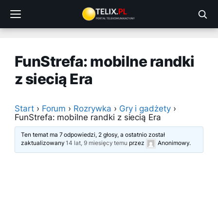
Przejdź
do
treści
FunStrefa: mobilne randki
z siecią Era
Start
›
Forum
›
Rozrywka
›
Gry i gadżety
›
FunStrefa: mobilne randki z siecią Era
Ten temat ma 7 odpowiedzi, 2 głosy, a ostatnio został
zaktualizowany
14 lat, 9 miesięcy temu
przez
Anonimowy
.