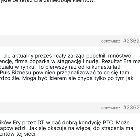
re ze teraz Era zaniedbuje klientow.
#2362
ODPOWIEDZ
, ale aktualny prezes i cały zarząd popełnili mnóstwo
ncję, firma popadła w stagnację i nudę. Rezultat Era m
ziału w rynku. To pierwszy raz od kilkunastu lat!
 Puls Biznesu powinien przeanalizować to co się tam
ardzo źle. Mogą być liderem ale chyba tylko po tym jak
#2362
ODPOWIEDZ
yników Ery przez DT widać dobrą kondycję PTC. Może
apowiedzi. Jak się okazuje najwięcej do stracenia ma
entów tej sieci.