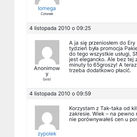
Iomega
Członek
4 listopada 2010 o 09:25
A ja się przeniosłem do Ery
tydzień była promocja Pakie
do tego wszystkie usługi, S
jest elegancko. Ale bez tej
minuty to 65groszy! A tera
Anonimow
trzeba dodatkowo płacić.
y
Gość
4 listopada 2010 o 09:59
Korzystam z Tak-taka od ki
zakresie. Wiek – na pewno 
nie porównywałeś cen u po
zypolek