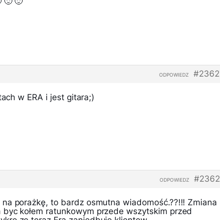
 🙂 🙂
#2362
ODPOWIEDZ
tach w ERA i jest gitara;)
#2362
ODPOWIEDZ
 na porażkę, to bardz osmutna wiadomość.??!!! Zmiana
a byc kołem ratunkowym przede wszytskim przed