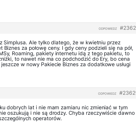
#2362
ODPOWIEDZ
 z Simplusa. Ale tylko dlatego, że w kwietniu przez
t Biznes za połowę ceny. I gdy ceny podzieli się na pół,
MSy, Roaming, pakiety internetu idą z tego pakietu, to
 zniżki, to nawet nie ma co podchodzić do Ery, bo cena
z jeszcze w nowy Pakiecie Biznes za dodatkowe usługi
#2362
ODPOWIEDZ
lku dobrych lat i nie mam zamiaru nic zmieniać w tym
nie oszukują i nie są drodzy. Chyba rzeczywiście dawno
szczególnych operatorów.