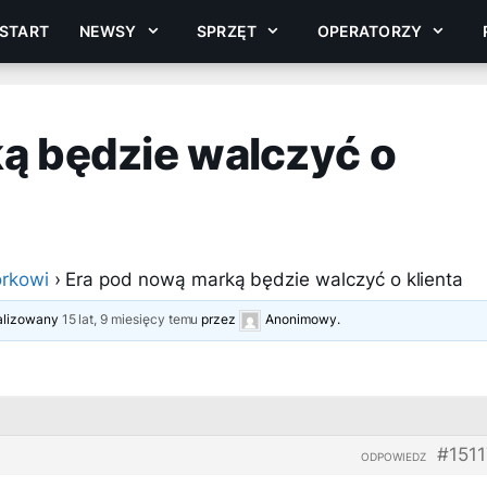
START
NEWSY
SPRZĘT
OPERATORZY
ą będzie walczyć o
rkowi
›
Era pod nową marką będzie walczyć o klienta
ualizowany
15 lat, 9 miesięcy temu
przez
Anonimowy
.
#151
ODPOWIEDZ