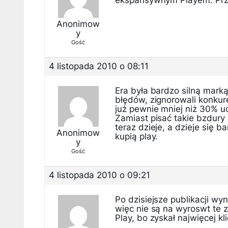
ekspansywnym Playem. Przyk
Anonimow
y
Gość
4 listopada 2010 o 08:11
Era była bardzo silną marką
błędów, zignorowali konkure
już pewnie mniej niż 30% ud
Zamiast pisać takie bzdury
teraz dzieje, a dzieje się b
Anonimow
kupią play.
y
Gość
4 listopada 2010 o 09:21
Po dzisiejsze publikacji w
więc nie są na wyroswt te z
Play, bo zyskał najwięcej kli