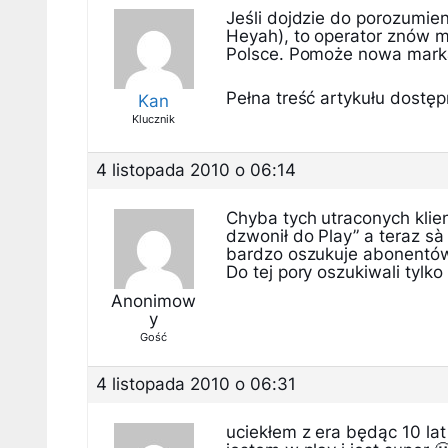
Jeśli dojdzie do porozumien
Heyah), to operator znów 
Polsce. Pomoże nowa marka
Pełna treść artykułu dostępn
Kan
Klucznik
4 listopada 2010 o 06:14
Chyba tych utraconych klien
dzwonił do Play” a teraz sà
bardzo oszukuje abonentó
Do tej pory oszukiwali tyl
Anonimow
y
Gość
4 listopada 2010 o 06:31
uciekłem z era będąc 10 lat 