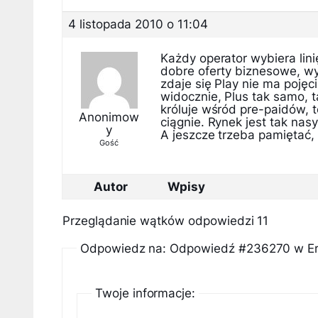
4 listopada 2010 o 11:04
Każdy operator wybiera lini
dobre oferty biznesowe, wy
zdaje się Play nie ma poję
widocznie, Plus tak samo, t
króluje wśród pre-paidów, t
Anonimow
ciągnie. Rynek jest tak nas
y
A jeszcze trzeba pamiętać, ż
Gość
Autor
Wpisy
Przeglądanie wątków odpowiedzi 11
Odpowiedz na: Odpowiedź #236270 w Era
Twoje informacje: