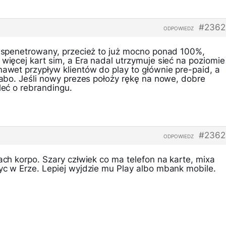
#2362
ODPOWIEDZ
ie spenetrowany, przecież to już mocno ponad 100%,
 więcej kart sim, a Era nadal utrzymuje sieć na poziomie
nawet przypływ klientów do play to głównie pre-paid, a
a abo. Jeśli nowy prezes położy rękę na nowe, dobre
leć o rebrandingu.
#2362
ODPOWIEDZ
tach korpo. Szary człwiek co ma telefon na karte, mixa
byc w Erze. Lepiej wyjdzie mu Play albo mbank mobile.