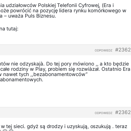
ia udziałowców Polskiej Telefonii Cyfrowej, (Era i
może powrócić na pozycję lidera rynku komórkowego w
 – uważa Puls Biznesu.
a tutaj:
#2362
ODPOWIEDZ
tów nie odzyskajà. Do tej pory mówiono ,, a kto będzie
 całe rodziny w Play, problem się rozwiàzał. Ostatnio Era
w nawet tych ,,bezabonamentowców”
ko abonamentowych.
#2362
ODPOWIEDZ
w tej sieci. gdyż są drodzy i uzyskują, oszukują . teraz