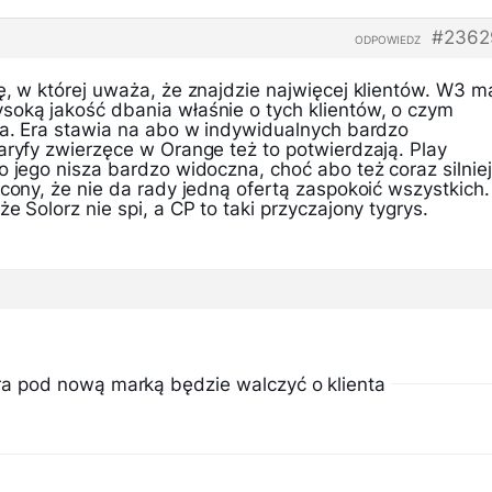
#2362
ODPOWIEDZ
ę, w której uważa, że znajdzie najwięcej klientów. W3 m
soką jakość dbania właśnie o tych klientów, o czym
cia. Era stawia na abo w indywidualnych bardzo
aryfy zwierzęce w Orange też to potwierdzają. Play
o jego nisza bardzo widoczna, choć abo też coraz silniej
ycony, że nie da rady jedną ofertą zaspokoić wszystkich.
e Solorz nie spi, a CP to taki przyczajony tygrys.
 pod nową marką będzie walczyć o klienta