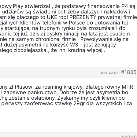
sowy Play stwierdzał , że podstawy finansowania P4 są
le udziałów są świadomi potrzeby dalszych nakładów i
tam się dlaczego to UKE robi PREZENTY prywatnej firmie
alnych klientów telefonii w Polsce do dotowania tej
my startującej na trudnym rynku była zrozumiała i do
nie tej już dzisiaj dyskryminacji na lata jest psuciem
stnie na samym chronionej firmie . Powoływanie się na
t dużej asymetrii na korzyść W3 – jest żenujący i
go złodziejaszka , że inni kradną więcej .
#1835
ODPOWIEDZ
liony zł Plusowi za roaming krajowy, dlatego równy MTR
y i zapewne bankructwo. Dobrze że jest asymetria bo
chę zostanie osłabiony. Zyskamy my czyli klienci bo
o pierwszy zaoferować stawkę 29gr dla wszystkich i za