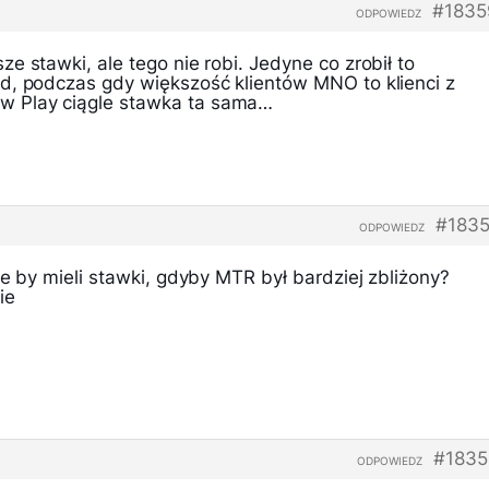
#1835
ODPOWIEDZ
e stawki, ale tego nie robi. Jedyne co zrobił to
d, podczas gdy większość klientów MNO to klienci z
 Play ciągle stawka ta sama…
#1835
ODPOWIEDZ
ie by mieli stawki, gdyby MTR był bardziej zbliżony?
ie
#1835
ODPOWIEDZ