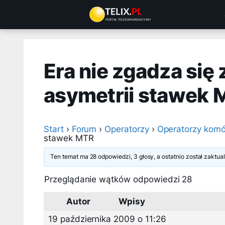
Przejdź
do
treści
Era nie zgadza się 
asymetrii stawek 
Start
›
Forum
›
Operatorzy
›
Operatorzy komó
stawek MTR
Ten temat ma 28 odpowiedzi, 3 głosy, a ostatnio został zaktu
Przeglądanie wątków odpowiedzi 28
Autor
Wpisy
19 października 2009 o 11:26