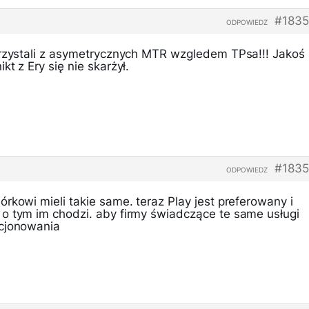
#1835
ODPOWIEDZ
orzystali z asymetrycznych MTR wzgledem TPsa!!! Jakoś
t z Ery się nie skarżył.
#1835
ODPOWIEDZ
rkowi mieli takie same. teraz Play jest preferowany i
o tym im chodzi. aby firmy świadczące te same usługi
kcjonowania