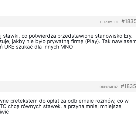
#183
ODPOWIEDZ
j stawki, co potwierdza przedstawione stanowisko Ery.
uje, jakby nie było prywatną firmę (Play). Tak nawiase
ań UKE szukać dla innych MNO
#1835
ODPOWIEDZ
wne pretekstem do opłat za odbiernaie rozmów, co w
 PTC chcę równych stawek, a przynajmniej mniejszej
iwić