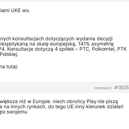
niami UKE ws.
nych konsultacjach dotyczących wydania decyzji
iespotykaną na skalę europejską, 141% asymetrię
. Konsultacje dotyczą 4 spółek – PTC, Polkomtel, PTK
Polskiej.
a tutaj:
#1835
ODPOWIEDZ
 większa niż w Europie. niech obrońcy Play nie piszą
a na innych rynkach. do tego UE inny kierunek działań
i po swojemu