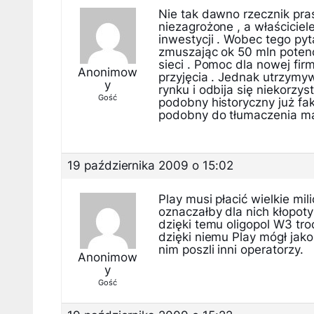
Nie tak dawno rzecznik pra
niezagrożone , a właścicie
inwestycji . Wobec tego py
zmuszając ok 50 mln potencj
sieci . Pomoc dla nowej fir
Anonimow
przyjęcia . Jednak utrzymywa
y
rynku i odbija się niekorzy
Gość
podobny historyczny już fak
podobny do tłumaczenia małe
19 października 2009 o 15:02
Play musi płacić wielkie mi
oznaczałby dla nich kłopot
dzięki temu oligopol W3 tro
dzięki niemu Play mógł jak
nim poszli inni operatorzy.
Anonimow
y
Gość