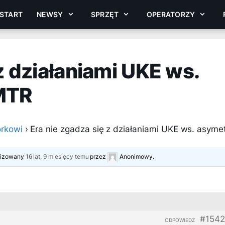
START
NEWSY
SPRZĘT
OPERATORZY
z działaniami UKE ws.
MTR
rkowi
›
Era nie zgadza się z działaniami UKE ws. asymet
alizowany
16 lat, 9 miesięcy temu
przez
Anonimowy
.
#1542
ODPOWIEDZ