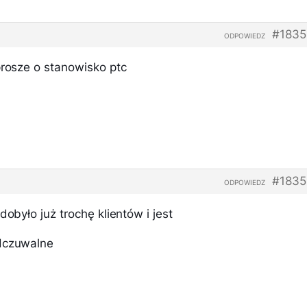
#1835
ODPOWIEDZ
prosze o stanowisko ptc
#1835
ODPOWIEDZ
dobyło już trochę klientów i jest
odczuwalne