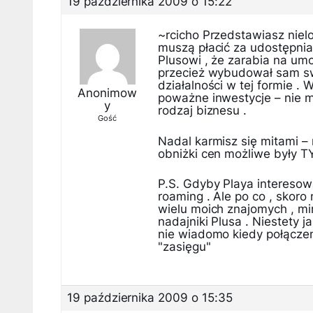
19 października 2009 o 15:22
~rcicho Przedstawiasz niel
muszą płacić za udostępnia
Plusowi , że zarabia na um
przecież wybudował sam swo
działalności w tej formie .
Anonimow
poważne inwestycje – nie m
y
rodzaj biznesu .
Gość
Nadal karmisz się mitami 
obniżki cen możliwe były 
P.S. Gdyby Playa interesowa
roaming . Ale po co , skoro 
wielu moich znajomych , mi
nadajniki Plusa . Niestety 
nie wiadomo kiedy połącz
"zasięgu"
19 października 2009 o 15:35