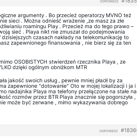
#1835
ODPOWIEDZ
ogiczne argumenty . Bo przecież operatorzy MVNO też
nie sieci . Można odnieść wrażenie ,ze masz za złe
ożliwianiu roamingu Play . Przecież ma do tego prawo –
ją sieć . Playa nikt nie zmuszał do podejmowania
 W dzisiejszych czasach nakłady na telekomunikację to
asz zapewnionego finansowania , nie bierz się za ten
– mimo OSOBISTYCH stwierdzeń rzecznika Playa , ze
TYLKO dzięki ogólnym obniżkom MTR
ła jakość swoich usług , pewnie mniej płacił by za
ma zapewnione "dotowanie" Oto w mojej lokalizacji i ja i
mo nadajnika Playa ma telefony przełączone na stałe na
jakość rozmów przez BTR Playa znacznie się pogorszyła ,
enie może być zerwane , mimo wykazywania dobrego
#1836
ODPOWIEDZ