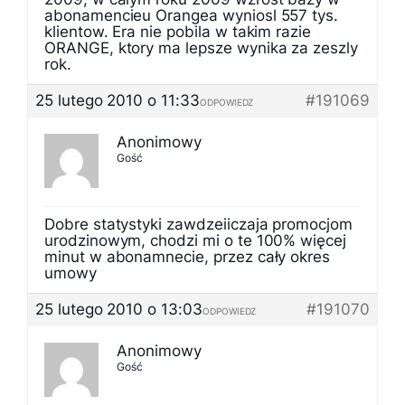
abonamencieu Orangea wyniosl 557 tys.
klientow. Era nie pobila w takim razie
ORANGE, ktory ma lepsze wynika za zeszly
rok.
25 lutego 2010 o 11:33
#191069
ODPOWIEDZ
Anonimowy
Gość
Dobre statystyki zawdzeiiczaja promocjom
urodzinowym, chodzi mi o te 100% więcej
minut w abonamnecie, przez cały okres
umowy
25 lutego 2010 o 13:03
#191070
ODPOWIEDZ
Anonimowy
Gość