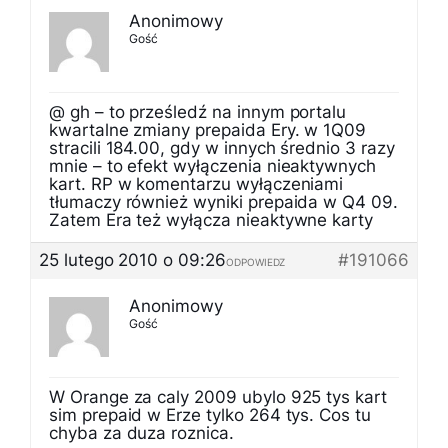
Anonimowy
Gość
@ gh – to prześledź na innym portalu
kwartalne zmiany prepaida Ery. w 1Q09
stracili 184.00, gdy w innych średnio 3 razy
mnie – to efekt wyłączenia nieaktywnych
kart. RP w komentarzu wyłączeniami
tłumaczy również wyniki prepaida w Q4 09.
Zatem Era też wyłącza nieaktywne karty
25 lutego 2010 o 09:26
#191066
ODPOWIEDZ
Anonimowy
Gość
W Orange za caly 2009 ubylo 925 tys kart
sim prepaid w Erze tylko 264 tys. Cos tu
chyba za duza roznica.