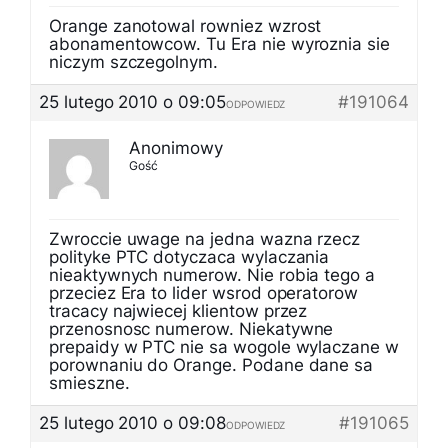
Orange zanotowal rowniez wzrost
abonamentowcow. Tu Era nie wyroznia sie
niczym szczegolnym.
25 lutego 2010 o 09:05
#191064
ODPOWIEDZ
Anonimowy
Gość
Zwroccie uwage na jedna wazna rzecz
polityke PTC dotyczaca wylaczania
nieaktywnych numerow. Nie robia tego a
przeciez Era to lider wsrod operatorow
tracacy najwiecej klientow przez
przenosnosc numerow. Niekatywne
prepaidy w PTC nie sa wogole wylaczane w
porownaniu do Orange. Podane dane sa
smieszne.
25 lutego 2010 o 09:08
#191065
ODPOWIEDZ