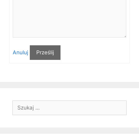
Anuluj
Prześlij
Szukaj: