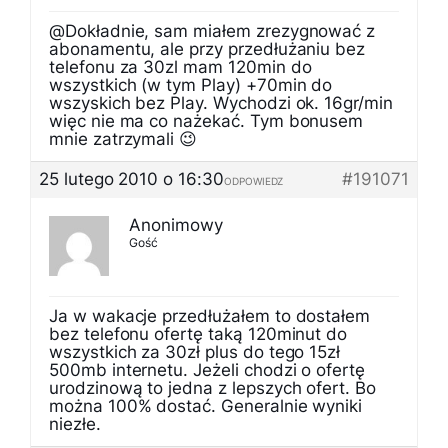
@Dokładnie, sam miałem zrezygnować z
abonamentu, ale przy przedłużaniu bez
telefonu za 30zl mam 120min do
wszystkich (w tym Play) +70min do
wszyskich bez Play. Wychodzi ok. 16gr/min
więc nie ma co nażekać. Tym bonusem
mnie zatrzymali 😉
25 lutego 2010 o 16:30
#191071
ODPOWIEDZ
Anonimowy
Gość
Ja w wakacje przedłużałem to dostałem
bez telefonu ofertę taką 120minut do
wszystkich za 30zł plus do tego 15zł
500mb internetu. Jeżeli chodzi o ofertę
urodzinową to jedna z lepszych ofert. Bo
można 100% dostać. Generalnie wyniki
niezłe.