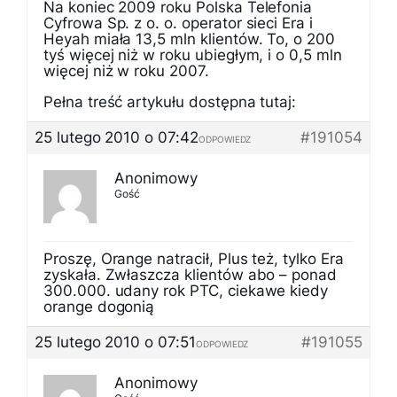
Na koniec 2009 roku Polska Telefonia
Cyfrowa Sp. z o. o. operator sieci Era i
Heyah miała 13,5 mln klientów. To, o 200
tyś więcej niż w roku ubiegłym, i o 0,5 mln
więcej niż w roku 2007.
Pełna treść artykułu dostępna tutaj:
25 lutego 2010 o 07:42
#191054
ODPOWIEDZ
Anonimowy
Gość
Proszę, Orange natracił, Plus też, tylko Era
zyskała. Zwłaszcza klientów abo – ponad
300.000. udany rok PTC, ciekawe kiedy
orange dogonią
25 lutego 2010 o 07:51
#191055
ODPOWIEDZ
Anonimowy