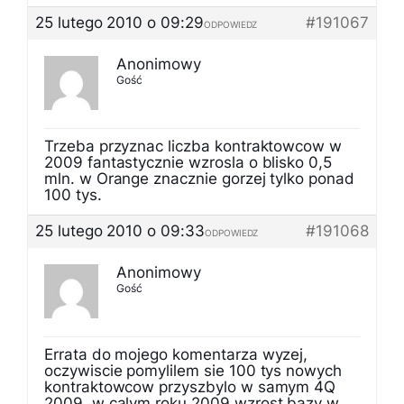
25 lutego 2010 o 09:29
#191067
ODPOWIEDZ
Anonimowy
Gość
Trzeba przyznac liczba kontraktowcow w
2009 fantastycznie wzrosla o blisko 0,5
mln. w Orange znacznie gorzej tylko ponad
100 tys.
25 lutego 2010 o 09:33
#191068
ODPOWIEDZ
Anonimowy
Gość
Errata do mojego komentarza wyzej,
oczywiscie pomylilem sie 100 tys nowych
kontraktowcow przyszbylo w samym 4Q
2009, w calym roku 2009 wzrost bazy w