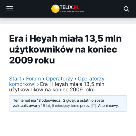
Przejdź
do
treści
Era i Heyah miała 13,5 mln
użytkowników na koniec
2009 roku
Start
›
Forum
›
Operatorzy
›
Operatorzy
komórkowi
›
Era i Heyah miała 13,5 mln
użytkowników na koniec 2009 roku
Ten temat ma 18 odpowiedzi, 2 głosy, a ostatnio został
zaktualizowany
16 lat, 5 miesięcy temu
przez
Anonimowy
.