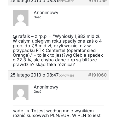
25 lutego 2010 o 08:31
#191059
ODPOWIEDZ
Anonimowy
Gość
@ rafaik – z rp.pl = "Wyniosły 1,882 mld zł.
W całym ubiegłym roku spadły one zaś o 4
proc. do 7,6 mld zł, czyli wolniej niż w
przypadku PTK Centertel (operator sieci
Orange)." – to jak to jest?wg Ciebie spadek
o 22.3 %, ale chyba dane z rp są bliższe
prawdzie? skąd taka różnica?
25 lutego 2010 o 08:47
#191060
ODPOWIEDZ
Anonimowy
Gość
sade –> To jest według mnie wynikiem
różnić kursowych PLN/EUR. W PLN to jest