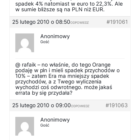
spadek 4% natomiast w euro to 22,3%. Ale
w sumie bliższe są na PLN niż EUR.
25 lutego 2010 o 08:50
#191061
ODPOWIEDZ
Anonimowy
Gość
@ rafaik – no właśnie, do tego Orange
podaję w pln i mieli spadek przychodów o
10% – zatem Era ma mniejszy spadek
przychodów, a z Twego wyliczenia
wychodzi coś odwrotnego. może jakaś
errata by się przydała?
25 lutego 2010 o 09:00
#191063
ODPOWIEDZ
Anonimowy
Gość