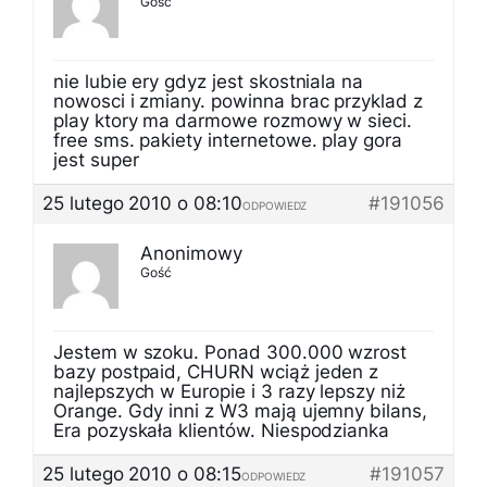
Gość
nie lubie ery gdyz jest skostniala na
nowosci i zmiany. powinna brac przyklad z
play ktory ma darmowe rozmowy w sieci.
free sms. pakiety internetowe. play gora
jest super
25 lutego 2010 o 08:10
#191056
ODPOWIEDZ
Anonimowy
Gość
Jestem w szoku. Ponad 300.000 wzrost
bazy postpaid, CHURN wciąż jeden z
najlepszych w Europie i 3 razy lepszy niż
Orange. Gdy inni z W3 mają ujemny bilans,
Era pozyskała klientów. Niespodzianka
25 lutego 2010 o 08:15
#191057
ODPOWIEDZ