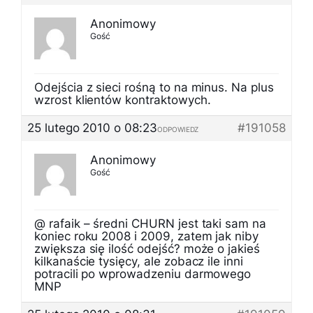
Anonimowy
Gość
Odejścia z sieci rośną to na minus. Na plus
wzrost klientów kontraktowych.
25 lutego 2010 o 08:23
#191058
ODPOWIEDZ
Anonimowy
Gość
@ rafaik – średni CHURN jest taki sam na
koniec roku 2008 i 2009, zatem jak niby
zwiększa się ilość odejść? może o jakieś
kilkanaście tysięcy, ale zobacz ile inni
potracili po wprowadzeniu darmowego
MNP