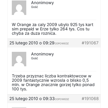
Anonimowy
Gość
W Orange za caly 2009 ubylo 925 tys kart
sim prepaid w Erze tylko 264 tys. Cos tu
chyba za duza roznica.
25 lutego 2010 o 09:29
#191067
ODPOWIEDZ
Anonimowy
Gość
Trzeba przyznac liczba kontraktowcow w
2009 fantastycznie wzrosla o blisko 0,5
mln. w Orange znacznie gorzej tylko ponad
100 tys.
25 lutego 2010 o 09:33
#191068
ODPOWIEDZ