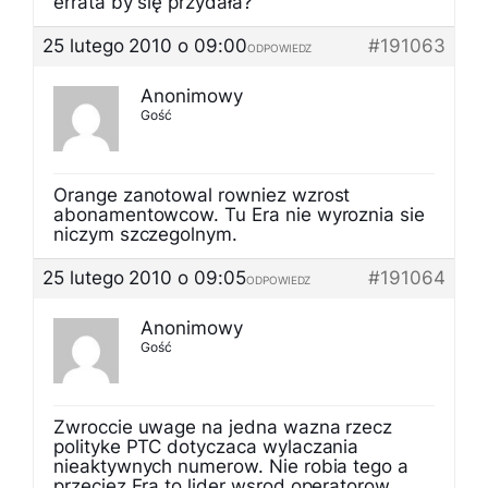
errata by się przydała?
25 lutego 2010 o 09:00
#191063
ODPOWIEDZ
Anonimowy
Gość
Orange zanotowal rowniez wzrost
abonamentowcow. Tu Era nie wyroznia sie
niczym szczegolnym.
25 lutego 2010 o 09:05
#191064
ODPOWIEDZ
Anonimowy
Gość
Zwroccie uwage na jedna wazna rzecz
polityke PTC dotyczaca wylaczania
nieaktywnych numerow. Nie robia tego a
przeciez Era to lider wsrod operatorow