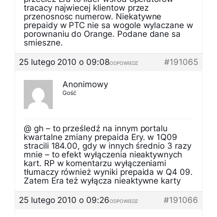
tracacy najwiecej klientow przez
przenosnosc numerow. Niekatywne
prepaidy w PTC nie sa wogole wylaczane w
porownaniu do Orange. Podane dane sa
smieszne.
25 lutego 2010 o 09:08
#191065
ODPOWIEDZ
Anonimowy
Gość
@ gh – to prześledź na innym portalu
kwartalne zmiany prepaida Ery. w 1Q09
stracili 184.00, gdy w innych średnio 3 razy
mnie – to efekt wyłączenia nieaktywnych
kart. RP w komentarzu wyłączeniami
tłumaczy również wyniki prepaida w Q4 09.
Zatem Era też wyłącza nieaktywne karty
25 lutego 2010 o 09:26
#191066
ODPOWIEDZ