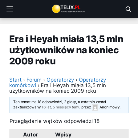
Przejdź
do
treści
Era i Heyah miała 13,5 mln
użytkowników na koniec
2009 roku
Start
›
Forum
›
Operatorzy
›
Operatorzy
komórkowi
›
Era i Heyah miała 13,5 mln
użytkowników na koniec 2009 roku
Ten temat ma 18 odpowiedzi, 2 głosy, a ostatnio został
zaktualizowany
16 lat, 5 miesięcy temu
przez
Anonimowy
.
Przeglądanie wątków odpowiedzi 18
Autor
Wpisy