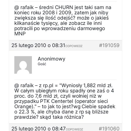
@ rafaik – średni CHURN jest taki sam na
koniec roku 2008 i 2009, zatem jak niby
zwiększa się ilość odejść? może o jakieś
kilkanaście tysięcy, ale zobacz ile inni
potracili po wprowadzeniu darmowego
MNP
25 lutego 2010 o 08:31
#191059
ODPOWIEDZ
Anonimowy
Gość
@ rafaik – z rp.pl = "Wyniosły 1,882 mld zł.
W całym ubiegłym roku spadły one zaś o 4
proc. do 7,6 mld zł, czyli wolniej niż w
przypadku PTK Centertel (operator sieci
Orange)." – to jak to jest?wg Ciebie spadek
o 22.3 %, ale chyba dane z rp są bliższe
prawdzie? skąd taka różnica?
25 lutego 2010 o 08:47
#191060
ODPOWIEDZ