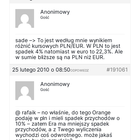
Anonimowy
Gość
sade –> To jest według mnie wynikiem
różnić kursowych PLN/EUR. W PLN to jest
spadek 4% natomiast w euro to 22,3%. Ale
w sumie bliższe są na PLN niż EUR.
25 lutego 2010 o 08:50
#191061
ODPOWIEDZ
Anonimowy
Gość
@ rafaik – no właśnie, do tego Orange
podaję w pln i mieli spadek przychodów o
10% – zatem Era ma mniejszy spadek
przychodów, a z Twego wyliczenia
wychodzi coś odwrotnego. może jakaś