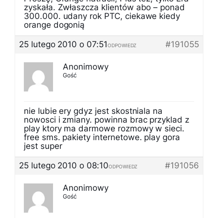
zyskała. Zwłaszcza klientów abo – ponad
300.000. udany rok PTC, ciekawe kiedy
orange dogonią
25 lutego 2010 o 07:51
#191055
ODPOWIEDZ
Anonimowy
Gość
nie lubie ery gdyz jest skostniala na
nowosci i zmiany. powinna brac przyklad z
play ktory ma darmowe rozmowy w sieci.
free sms. pakiety internetowe. play gora
jest super
25 lutego 2010 o 08:10
#191056
ODPOWIEDZ
Anonimowy
Gość