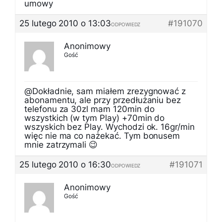
umowy
25 lutego 2010 o 13:03
#191070
ODPOWIEDZ
Anonimowy
Gość
@Dokładnie, sam miałem zrezygnować z
abonamentu, ale przy przedłużaniu bez
telefonu za 30zl mam 120min do
wszystkich (w tym Play) +70min do
wszyskich bez Play. Wychodzi ok. 16gr/min
więc nie ma co nażekać. Tym bonusem
mnie zatrzymali 😉
25 lutego 2010 o 16:30
#191071
ODPOWIEDZ
Anonimowy
Gość