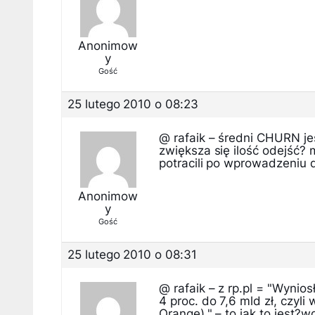
Anonimow
y
Gość
25 lutego 2010 o 08:23
@ rafaik – średni CHURN je
zwiększa się ilość odejść? m
potracili po wprowadzeni
Anonimow
y
Gość
25 lutego 2010 o 08:31
@ rafaik – z rp.pl = "Wynio
4 proc. do 7,6 mld zł, czyli
Orange)." – to jak to jest?