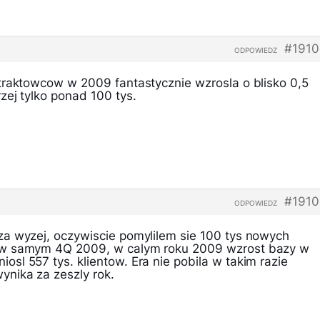
#1910
ODPOWIEDZ
traktowcow w 2009 fantastycznie wzrosla o blisko 0,5
zej tylko ponad 100 tys.
#1910
ODPOWIEDZ
a wyzej, oczywiscie pomylilem sie 100 tys nowych
 w samym 4Q 2009, w calym roku 2009 wzrost bazy w
sl 557 tys. klientow. Era nie pobila w takim razie
nika za zeszly rok.