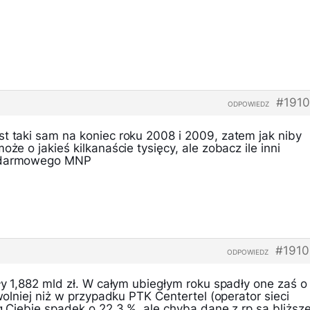
#1910
ODPOWIEDZ
st taki sam na koniec roku 2008 i 2009, zatem jak niby
oże o jakieś kilkanaście tysięcy, ale zobacz ile inni
u darmowego MNP
#1910
ODPOWIEDZ
sły 1,882 mld zł. W całym ubiegłym roku spadły one zaś o
 wolniej niż w przypadku PTK Centertel (operator sieci
wg Ciebie spadek o 22.3 %, ale chyba dane z rp są bliższ