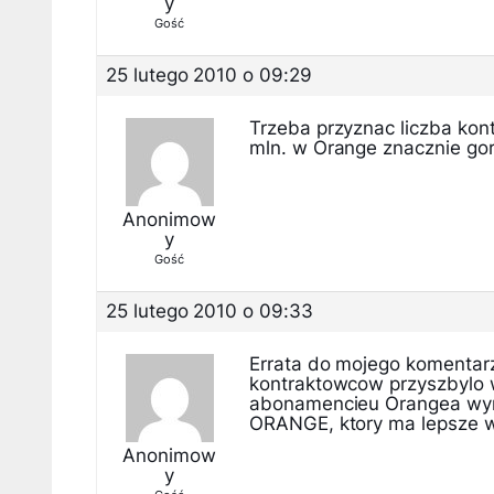
y
Gość
25 lutego 2010 o 09:29
Trzeba przyznac liczba kon
mln. w Orange znacznie gor
Anonimow
y
Gość
25 lutego 2010 o 09:33
Errata do mojego komentarz
kontraktowcow przyszbylo
abonamencieu Orangea wynio
ORANGE, ktory ma lepsze wy
Anonimow
y