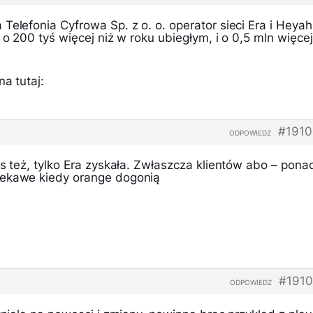
Telefonia Cyfrowa Sp. z o. o. operator sieci Era i Heyah
 o 200 tyś więcej niż w roku ubiegłym, i o 0,5 mln więcej
a tutaj:
#1910
ODPOWIEDZ
us też, tylko Era zyskała. Zwłaszcza klientów abo – pona
iekawe kiedy orange dogonią
#1910
ODPOWIEDZ