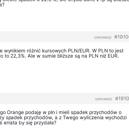
a?
#1910
ODPOWIEDZ
ie wynikiem różnić kursowych PLN/EUR. W PLN to jest
 to 22,3%. Ale w sumie bliższe są na PLN niż EUR.
#191
ODPOWIEDZ
tego Orange podaję w pln i mieli spadek przychodów o
zy spadek przychodów, a z Twego wyliczenia wychodzi
 errata by się przydała?