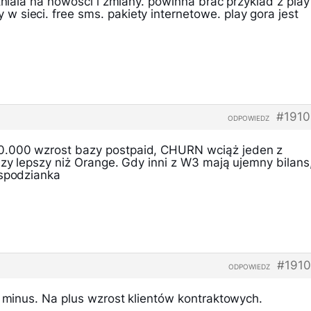
stniala na nowosci i zmiany. powinna brac przyklad z play
 sieci. free sms. pakiety internetowe. play gora jest
#1910
ODPOWIEDZ
.000 wzrost bazy postpaid, CHURN wciąż jeden z
azy lepszy niż Orange. Gdy inni z W3 mają ujemny bilans
espodzianka
#1910
ODPOWIEDZ
a minus. Na plus wzrost klientów kontraktowych.