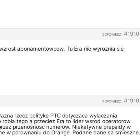
#1910
ODPOWIEDZ
wzrost abonamentowcow. Tu Era nie wyroznia sie
#1910
ODPOWIEDZ
azna rzecz polityke PTC dotyczaca wylaczania
robia tego a przeciez Era to lider wsrod operatorow
w przez przenosnosc numerow. Niekatywne prepaidy w
ne w porownaniu do Orange. Podane dane sa smieszne