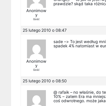
prawdzie? skąd taka różnic
Anonimow
y
Gość
25 lutego 2010 o 08:47
sade –> To jest według mn
spadek 4% natomiast w euro
Anonimow
y
Gość
25 lutego 2010 o 08:50
@ rafaik – no właśnie, do 
10% – zatem Era ma mniejs
coś odwrotnego. może jakaś