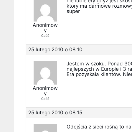
nie lubie ery gdyz jest sko
ktory ma darmowe rozmowy w
super
Anonimow
y
Gość
25 lutego 2010 o 08:10
Jestem w szoku. Ponad 300
najlepszych w Europie i 3 r
Era pozyskała klientów. Ni
Anonimow
y
Gość
25 lutego 2010 o 08:15
Odejścia z sieci rośną to n