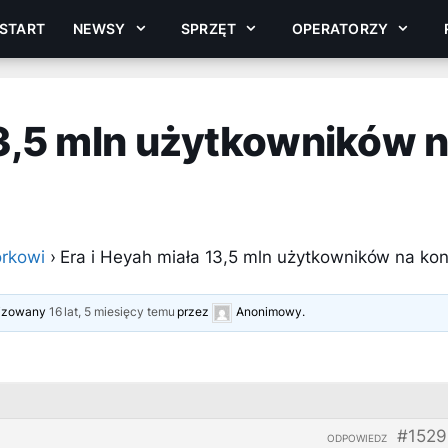
START
NEWSY
SPRZĘT
OPERATORZY
13,5 mln użytkowników 
rkowi
›
Era i Heyah miała 13,5 mln użytkowników na kon
alizowany
16 lat, 5 miesięcy temu
przez
Anonimowy
.
#1529
ODPOWIEDZ