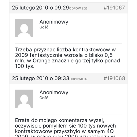
25 lutego 2010 o 09:29
#191067
ODPOWIEDZ
Anonimowy
Gość
Trzeba przyznac liczba kontraktowcow w
2009 fantastycznie wzrosla o blisko 0,5
mln. w Orange znacznie gorzej tylko ponad
100 tys.
25 lutego 2010 o 09:33
#191068
ODPOWIEDZ
Anonimowy
Gość
Errata do mojego komentarza wyzej,
oczywiscie pomylilem sie 100 tys nowych
kontraktowcow przyszbylo w samym 4Q
2009, w calym roku 2009 wzrost bazy w