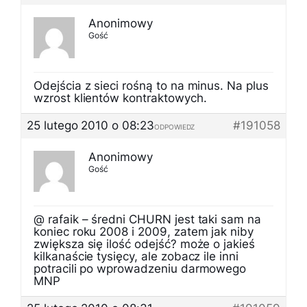
Anonimowy
Gość
Odejścia z sieci rośną to na minus. Na plus
wzrost klientów kontraktowych.
25 lutego 2010 o 08:23
#191058
ODPOWIEDZ
Anonimowy
Gość
@ rafaik – średni CHURN jest taki sam na
koniec roku 2008 i 2009, zatem jak niby
zwiększa się ilość odejść? może o jakieś
kilkanaście tysięcy, ale zobacz ile inni
potracili po wprowadzeniu darmowego
MNP