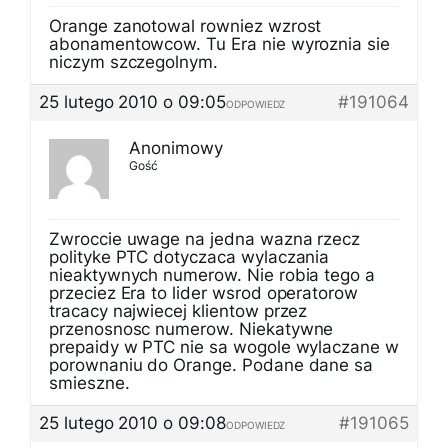
Orange zanotowal rowniez wzrost
abonamentowcow. Tu Era nie wyroznia sie
niczym szczegolnym.
25 lutego 2010 o 09:05
#191064
ODPOWIEDZ
Anonimowy
Gość
Zwroccie uwage na jedna wazna rzecz
polityke PTC dotyczaca wylaczania
nieaktywnych numerow. Nie robia tego a
przeciez Era to lider wsrod operatorow
tracacy najwiecej klientow przez
przenosnosc numerow. Niekatywne
prepaidy w PTC nie sa wogole wylaczane w
porownaniu do Orange. Podane dane sa
smieszne.
25 lutego 2010 o 09:08
#191065
ODPOWIEDZ