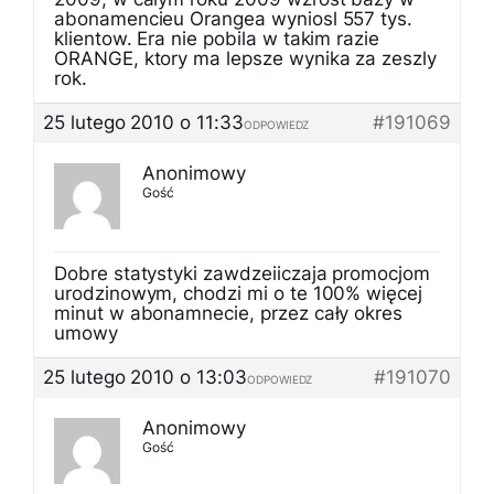
abonamencieu Orangea wyniosl 557 tys.
klientow. Era nie pobila w takim razie
ORANGE, ktory ma lepsze wynika za zeszly
rok.
25 lutego 2010 o 11:33
#191069
ODPOWIEDZ
Anonimowy
Gość
Dobre statystyki zawdzeiiczaja promocjom
urodzinowym, chodzi mi o te 100% więcej
minut w abonamnecie, przez cały okres
umowy
25 lutego 2010 o 13:03
#191070
ODPOWIEDZ
Anonimowy
Gość