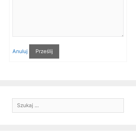
Anuluj
Prześlij
Szukaj: