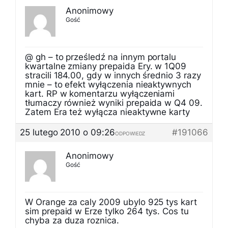
Anonimowy
Gość
@ gh – to prześledź na innym portalu
kwartalne zmiany prepaida Ery. w 1Q09
stracili 184.00, gdy w innych średnio 3 razy
mnie – to efekt wyłączenia nieaktywnych
kart. RP w komentarzu wyłączeniami
tłumaczy również wyniki prepaida w Q4 09.
Zatem Era też wyłącza nieaktywne karty
25 lutego 2010 o 09:26
#191066
ODPOWIEDZ
Anonimowy
Gość
W Orange za caly 2009 ubylo 925 tys kart
sim prepaid w Erze tylko 264 tys. Cos tu
chyba za duza roznica.