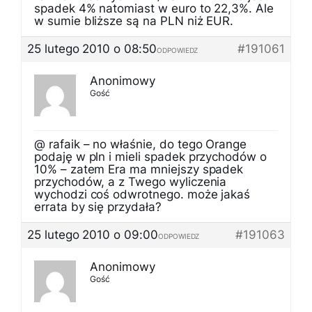
spadek 4% natomiast w euro to 22,3%. Ale
w sumie bliższe są na PLN niż EUR.
25 lutego 2010 o 08:50
#191061
ODPOWIEDZ
Anonimowy
Gość
@ rafaik – no właśnie, do tego Orange
podaję w pln i mieli spadek przychodów o
10% – zatem Era ma mniejszy spadek
przychodów, a z Twego wyliczenia
wychodzi coś odwrotnego. może jakaś
errata by się przydała?
25 lutego 2010 o 09:00
#191063
ODPOWIEDZ
Anonimowy
Gość