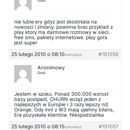
Gość
nie lubie ery gdyz jest skostniala na
nowosci i zmiany. powinna brac przyklad z
play ktory ma darmowe rozmowy w sieci.
free sms. pakiety internetowe. play gora
jest super
25 lutego 2010 o 08:10
#191056
ODPOWIEDZ
Anonimowy
Gość
Jestem w szoku. Ponad 300.000 wzrost
bazy postpaid, CHURN wciąż jeden z
najlepszych w Europie i 3 razy lepszy niż
Orange. Gdy inni z W3 mają ujemny bilans,
Era pozyskała klientów. Niespodzianka
25 lutego 2010 o 08:15
#191057
ODPOWIEDZ