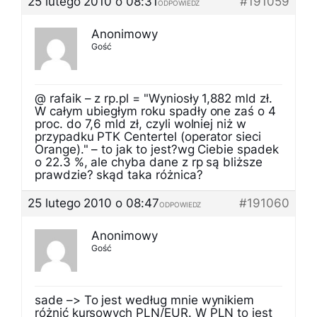
25 lutego 2010 o 08:31
#191059
ODPOWIEDZ
Anonimowy
Gość
@ rafaik – z rp.pl = "Wyniosły 1,882 mld zł.
W całym ubiegłym roku spadły one zaś o 4
proc. do 7,6 mld zł, czyli wolniej niż w
przypadku PTK Centertel (operator sieci
Orange)." – to jak to jest?wg Ciebie spadek
o 22.3 %, ale chyba dane z rp są bliższe
prawdzie? skąd taka różnica?
25 lutego 2010 o 08:47
#191060
ODPOWIEDZ
Anonimowy
Gość
sade –> To jest według mnie wynikiem
różnić kursowych PLN/EUR. W PLN to jest