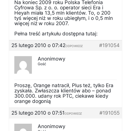
Na koniec 2009 roku Polska Telefonia
Cyfrowa Sp. z o. o. operator sieci Era i
Heyah miała 13,5 mln klientów. To, o 200
tyś więcej niż w roku ubiegłym, i o 0,5 mln
więcej niż w roku 2007.
Pełna treść artykułu dostępna tutaj:
25 lutego 2010 o 07:42
#191054
ODPOWIEDZ
Anonimowy
Gość
Proszę, Orange natracił, Plus też, tylko Era
zyskała. Zwłaszcza klientów abo – ponad
300.000. udany rok PTC, ciekawe kiedy
orange dogonią
25 lutego 2010 o 07:51
#191055
ODPOWIEDZ
Anonimowy