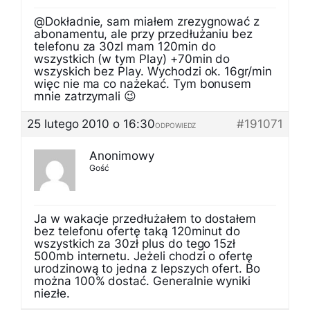
@Dokładnie, sam miałem zrezygnować z
abonamentu, ale przy przedłużaniu bez
telefonu za 30zl mam 120min do
wszystkich (w tym Play) +70min do
wszyskich bez Play. Wychodzi ok. 16gr/min
więc nie ma co nażekać. Tym bonusem
mnie zatrzymali 😉
25 lutego 2010 o 16:30
#191071
ODPOWIEDZ
Anonimowy
Gość
Ja w wakacje przedłużałem to dostałem
bez telefonu ofertę taką 120minut do
wszystkich za 30zł plus do tego 15zł
500mb internetu. Jeżeli chodzi o ofertę
urodzinową to jedna z lepszych ofert. Bo
można 100% dostać. Generalnie wyniki
niezłe.