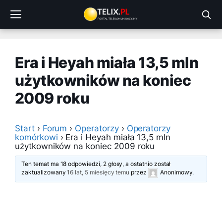
Przejdź
do
treści
Era i Heyah miała 13,5 mln
użytkowników na koniec
2009 roku
Start
›
Forum
›
Operatorzy
›
Operatorzy
komórkowi
›
Era i Heyah miała 13,5 mln
użytkowników na koniec 2009 roku
Ten temat ma 18 odpowiedzi, 2 głosy, a ostatnio został
zaktualizowany
16 lat, 5 miesięcy temu
przez
Anonimowy
.