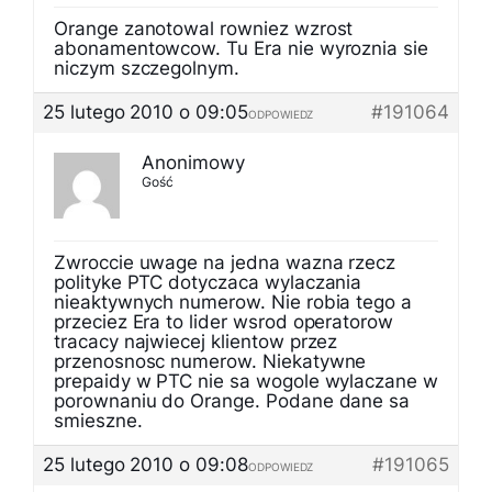
Orange zanotowal rowniez wzrost
abonamentowcow. Tu Era nie wyroznia sie
niczym szczegolnym.
25 lutego 2010 o 09:05
#191064
ODPOWIEDZ
Anonimowy
Gość
Zwroccie uwage na jedna wazna rzecz
polityke PTC dotyczaca wylaczania
nieaktywnych numerow. Nie robia tego a
przeciez Era to lider wsrod operatorow
tracacy najwiecej klientow przez
przenosnosc numerow. Niekatywne
prepaidy w PTC nie sa wogole wylaczane w
porownaniu do Orange. Podane dane sa
smieszne.
25 lutego 2010 o 09:08
#191065
ODPOWIEDZ