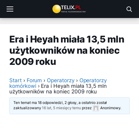
Przejdź
do
treści
Era i Heyah miała 13,5 mln
użytkowników na koniec
2009 roku
Start
›
Forum
›
Operatorzy
›
Operatorzy
komórkowi
›
Era i Heyah miała 13,5 mln
użytkowników na koniec 2009 roku
Ten temat ma 18 odpowiedzi, 2 głosy, a ostatnio został
zaktualizowany
16 lat, 5 miesięcy temu
przez
Anonimowy
.