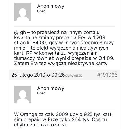
Anonimowy
Gość
@ gh – to prześledź na innym portalu
kwartalne zmiany prepaida Ery. w 1Q09
stracili 184.00, gdy w innych średnio 3 razy
mnie – to efekt wyłączenia nieaktywnych
kart. RP w komentarzu wyłączeniami
tłumaczy również wyniki prepaida w Q4 09.
Zatem Era też wyłącza nieaktywne karty
25 lutego 2010 o 09:26
#191066
ODPOWIEDZ
Anonimowy
Gość
W Orange za caly 2009 ubylo 925 tys kart
sim prepaid w Erze tylko 264 tys. Cos tu
chyba za duza roznica.