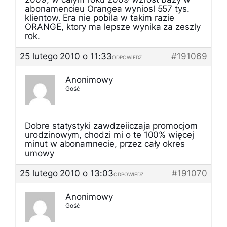
abonamencieu Orangea wyniosl 557 tys.
klientow. Era nie pobila w takim razie
ORANGE, ktory ma lepsze wynika za zeszly
rok.
25 lutego 2010 o 11:33
#191069
ODPOWIEDZ
Anonimowy
Gość
Dobre statystyki zawdzeiiczaja promocjom
urodzinowym, chodzi mi o te 100% więcej
minut w abonamnecie, przez cały okres
umowy
25 lutego 2010 o 13:03
#191070
ODPOWIEDZ
Anonimowy
Gość