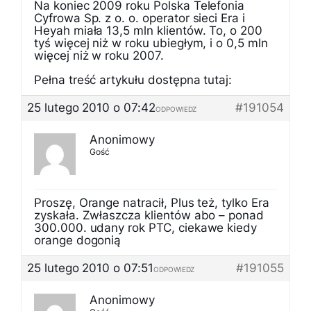
Na koniec 2009 roku Polska Telefonia
Cyfrowa Sp. z o. o. operator sieci Era i
Heyah miała 13,5 mln klientów. To, o 200
tyś więcej niż w roku ubiegłym, i o 0,5 mln
więcej niż w roku 2007.
Pełna treść artykułu dostępna tutaj:
25 lutego 2010 o 07:42
#191054
ODPOWIEDZ
Anonimowy
Gość
Proszę, Orange natracił, Plus też, tylko Era
zyskała. Zwłaszcza klientów abo – ponad
300.000. udany rok PTC, ciekawe kiedy
orange dogonią
25 lutego 2010 o 07:51
#191055
ODPOWIEDZ
Anonimowy