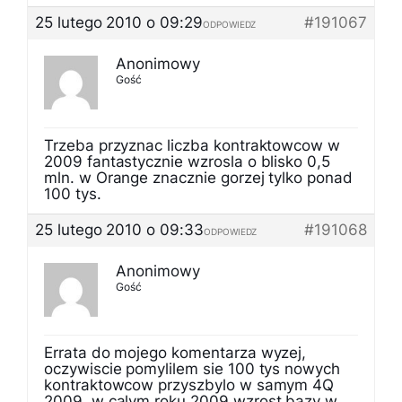
25 lutego 2010 o 09:29
#191067
ODPOWIEDZ
Anonimowy
Gość
Trzeba przyznac liczba kontraktowcow w
2009 fantastycznie wzrosla o blisko 0,5
mln. w Orange znacznie gorzej tylko ponad
100 tys.
25 lutego 2010 o 09:33
#191068
ODPOWIEDZ
Anonimowy
Gość
Errata do mojego komentarza wyzej,
oczywiscie pomylilem sie 100 tys nowych
kontraktowcow przyszbylo w samym 4Q
2009, w calym roku 2009 wzrost bazy w