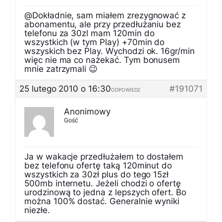
@Dokładnie, sam miałem zrezygnować z
abonamentu, ale przy przedłużaniu bez
telefonu za 30zl mam 120min do
wszystkich (w tym Play) +70min do
wszyskich bez Play. Wychodzi ok. 16gr/min
więc nie ma co nażekać. Tym bonusem
mnie zatrzymali 😉
25 lutego 2010 o 16:30
#191071
ODPOWIEDZ
Anonimowy
Gość
Ja w wakacje przedłużałem to dostałem
bez telefonu ofertę taką 120minut do
wszystkich za 30zł plus do tego 15zł
500mb internetu. Jeżeli chodzi o ofertę
urodzinową to jedna z lepszych ofert. Bo
można 100% dostać. Generalnie wyniki
niezłe.