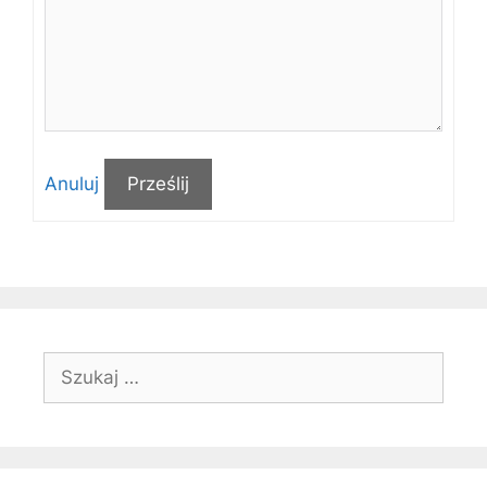
Anuluj
Prześlij
Szukaj: