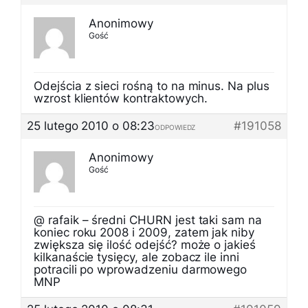
Anonimowy
Gość
Odejścia z sieci rośną to na minus. Na plus
wzrost klientów kontraktowych.
25 lutego 2010 o 08:23
#191058
ODPOWIEDZ
Anonimowy
Gość
@ rafaik – średni CHURN jest taki sam na
koniec roku 2008 i 2009, zatem jak niby
zwiększa się ilość odejść? może o jakieś
kilkanaście tysięcy, ale zobacz ile inni
potracili po wprowadzeniu darmowego
MNP