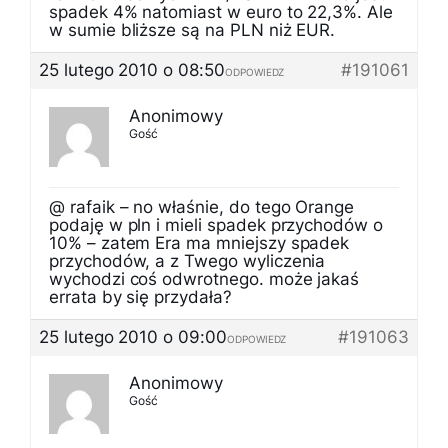
spadek 4% natomiast w euro to 22,3%. Ale
w sumie bliższe są na PLN niż EUR.
25 lutego 2010 o 08:50
#191061
ODPOWIEDZ
Anonimowy
Gość
@ rafaik – no właśnie, do tego Orange
podaję w pln i mieli spadek przychodów o
10% – zatem Era ma mniejszy spadek
przychodów, a z Twego wyliczenia
wychodzi coś odwrotnego. może jakaś
errata by się przydała?
25 lutego 2010 o 09:00
#191063
ODPOWIEDZ
Anonimowy
Gość