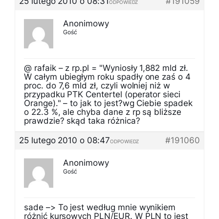
25 lutego 2010 o 08:31
#191059
ODPOWIEDZ
Anonimowy
Gość
@ rafaik – z rp.pl = "Wyniosły 1,882 mld zł.
W całym ubiegłym roku spadły one zaś o 4
proc. do 7,6 mld zł, czyli wolniej niż w
przypadku PTK Centertel (operator sieci
Orange)." – to jak to jest?wg Ciebie spadek
o 22.3 %, ale chyba dane z rp są bliższe
prawdzie? skąd taka różnica?
25 lutego 2010 o 08:47
#191060
ODPOWIEDZ
Anonimowy
Gość
sade –> To jest według mnie wynikiem
różnić kursowych PLN/EUR. W PLN to jest