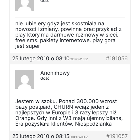
Gość
nie lubie ery gdyz jest skostniala na
nowosci i zmiany. powinna brac przyklad z
play ktory ma darmowe rozmowy w sieci.
free sms. pakiety internetowe. play gora
jest super
25 lutego 2010 o 08:10
#191056
ODPOWIEDZ
Anonimowy
Gość
Jestem w szoku. Ponad 300.000 wzrost
bazy postpaid, CHURN wciąż jeden z
najlepszych w Europie i 3 razy lepszy niż
Orange. Gdy inni z W3 mają ujemny bilans,
Era pozyskała klientów. Niespodzianka
25 lutego 2010 o 08:15
#191057
ODPOWIEDZ