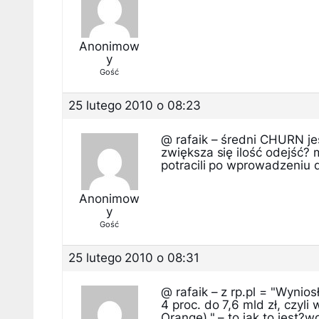
Anonimow
y
Gość
25 lutego 2010 o 08:23
@ rafaik – średni CHURN je
zwiększa się ilość odejść? m
potracili po wprowadzeni
Anonimow
y
Gość
25 lutego 2010 o 08:31
@ rafaik – z rp.pl = "Wynio
4 proc. do 7,6 mld zł, czyli
Orange)." – to jak to jest?