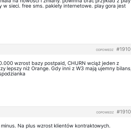
stniala na nowosci i zmiany. powinna brac przyklad z play
 sieci. free sms. pakiety internetowe. play gora jest
#1910
ODPOWIEDZ
.000 wzrost bazy postpaid, CHURN wciąż jeden z
azy lepszy niż Orange. Gdy inni z W3 mają ujemny bilans
espodzianka
#1910
ODPOWIEDZ
a minus. Na plus wzrost klientów kontraktowych.