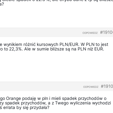
a?
#1910
ODPOWIEDZ
ie wynikiem różnić kursowych PLN/EUR. W PLN to jest
 to 22,3%. Ale w sumie bliższe są na PLN niż EUR.
#191
ODPOWIEDZ
tego Orange podaję w pln i mieli spadek przychodów o
zy spadek przychodów, a z Twego wyliczenia wychodzi
 errata by się przydała?