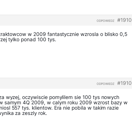
#1910
ODPOWIEDZ
traktowcow w 2009 fantastycznie wzrosla o blisko 0,5
zej tylko ponad 100 tys.
#1910
ODPOWIEDZ
a wyzej, oczywiscie pomylilem sie 100 tys nowych
 w samym 4Q 2009, w calym roku 2009 wzrost bazy w
sl 557 tys. klientow. Era nie pobila w takim razie
nika za zeszly rok.