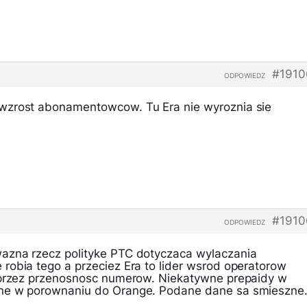
#1910
ODPOWIEDZ
wzrost abonamentowcow. Tu Era nie wyroznia sie
#1910
ODPOWIEDZ
azna rzecz polityke PTC dotyczaca wylaczania
robia tego a przeciez Era to lider wsrod operatorow
w przez przenosnosc numerow. Niekatywne prepaidy w
ne w porownaniu do Orange. Podane dane sa smieszne