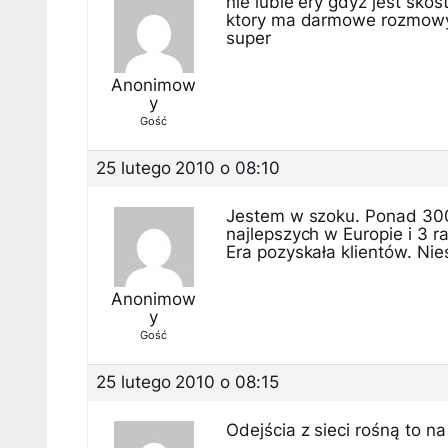
nie lubie ery gdyz jest sko
ktory ma darmowe rozmowy w
super
Anonimow
y
Gość
25 lutego 2010 o 08:10
Jestem w szoku. Ponad 300
najlepszych w Europie i 3 r
Era pozyskała klientów. Ni
Anonimow
y
Gość
25 lutego 2010 o 08:15
Odejścia z sieci rośną to n