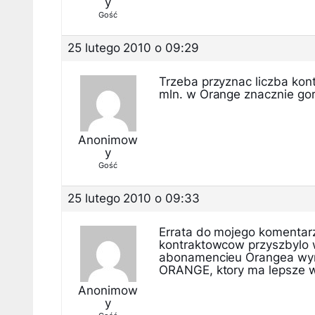
y
Gość
25 lutego 2010 o 09:29
Trzeba przyznac liczba kon
mln. w Orange znacznie gor
Anonimow
y
Gość
25 lutego 2010 o 09:33
Errata do mojego komentarz
kontraktowcow przyszbylo
abonamencieu Orangea wynio
ORANGE, ktory ma lepsze wy
Anonimow
y