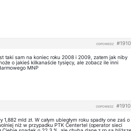
#1910
ODPOWIEDZ
st taki sam na koniec roku 2008 i 2009, zatem jak niby
oże o jakieś kilkanaście tysięcy, ale zobacz ile inni
u darmowego MNP
#1910
ODPOWIEDZ
sły 1,882 mld zł. W całym ubiegłym roku spadły one zaś o
 wolniej niż w przypadku PTK Centertel (operator sieci
wg Ciebie spadek o 22.3 %, ale chyba dane z rp są bliższ