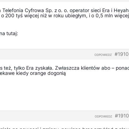
Telefonia Cyfrowa Sp. z o. o. operator sieci Era i Heyah
 o 200 tyś więcej niż w roku ubiegłym, i o 0,5 mln więcej
a tutaj:
#1910
ODPOWIEDZ
us też, tylko Era zyskała. Zwłaszcza klientów abo – pona
iekawe kiedy orange dogonią
#1910
ODPOWIEDZ