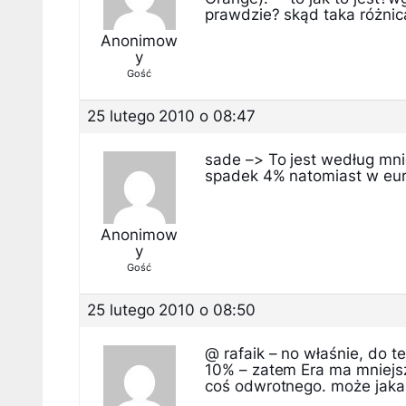
prawdzie? skąd taka różnic
Anonimow
y
Gość
25 lutego 2010 o 08:47
sade –> To jest według mn
spadek 4% natomiast w euro
Anonimow
y
Gość
25 lutego 2010 o 08:50
@ rafaik – no właśnie, do 
10% – zatem Era ma mniejs
coś odwrotnego. może jakaś