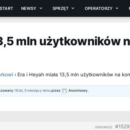
START
NEWSY
SPRZĘT
OPERATORZY
13,5 mln użytkowników 
rkowi
›
Era i Heyah miała 13,5 mln użytkowników na kon
alizowany
16 lat, 5 miesięcy temu
przez
Anonimowy
.
#1529
ODPOWIEDZ