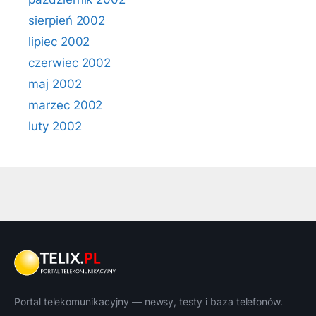
sierpień 2002
lipiec 2002
czerwiec 2002
maj 2002
marzec 2002
luty 2002
Portal telekomunikacyjny — newsy, testy i baza telefonów.