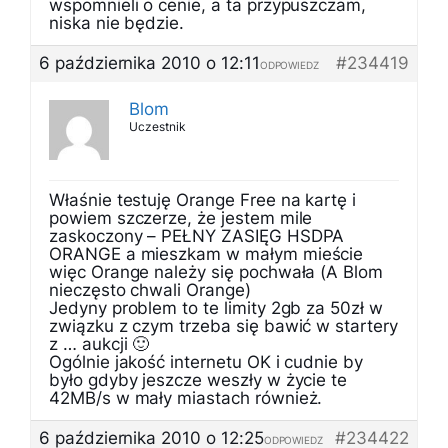
wspomnieli o cenie, a ta przypuszczam,
niska nie będzie.
6 października 2010 o 12:11
#234419
ODPOWIEDZ
Blom
Uczestnik
Właśnie testuję Orange Free na kartę i
powiem szczerze, że jestem mile
zaskoczony – PEŁNY ZASIĘG HSDPA
ORANGE a mieszkam w małym mieście
więc Orange należy się pochwała (A Blom
nieczęsto chwali Orange)
Jedyny problem to te limity 2gb za 50zł w
związku z czym trzeba się bawić w startery
z … aukcji 🙂
Ogólnie jakość internetu OK i cudnie by
było gdyby jeszcze weszły w życie te
42MB/s w mały miastach również.
6 października 2010 o 12:25
#234422
ODPOWIEDZ