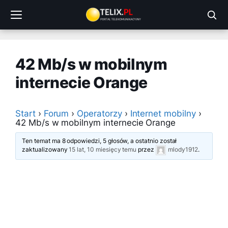
Przejdź
do
treści
42 Mb/s w mobilnym
internecie Orange
Start
›
Forum
›
Operatorzy
›
Internet mobilny
›
42 Mb/s w mobilnym internecie Orange
Ten temat ma 8 odpowiedzi, 5 głosów, a ostatnio został
zaktualizowany
15 lat, 10 miesięcy temu
przez
mlody1912
.