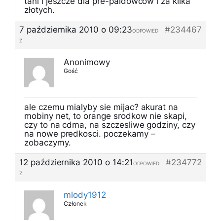
tani i jeszcze dla pre-paidowców i za kilka
złotych.
7 października 2010 o 09:23
#234467
ODPOWIED
Z
Anonimowy
Gość
ale czemu mialyby sie mijac? akurat na
mobiny net, to orange srodkow nie skapi,
czy to na cdma, na szczesliwe godziny, czy
na nowe predkosci. poczekamy –
zobaczymy.
12 października 2010 o 14:21
#234772
ODPOWIED
Z
mlody1912
Członek