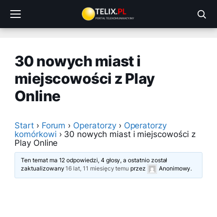
Przejdź
do
treści
30 nowych miast i
miejscowości z Play
Online
Start
›
Forum
›
Operatorzy
›
Operatorzy
komórkowi
›
30 nowych miast i miejscowości z
Play Online
Ten temat ma 12 odpowiedzi, 4 głosy, a ostatnio został
zaktualizowany
16 lat, 11 miesięcy temu
przez
Anonimowy
.