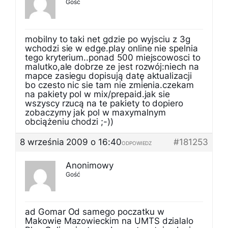
Gość
mobilny to taki net gdzie po wyjsciu z 3g
wchodzi sie w edge.play online nie spelnia
tego kryterium..ponad 500 miejscowosci to
malutko,ale dobrze ze jest rozwój:niech na
mapce zasiegu dopisują datę aktualizacji
bo czesto nic sie tam nie zmienia.czekam
na pakiety pol w mix/prepaid.jak sie
wszyscy rzucą na te pakiety to dopiero
zobaczymy jak pol w maxymalnym
obciążeniu chodzi ;-))
8 września 2009 o 16:40
#181253
ODPOWIEDZ
Anonimowy
Gość
ad Gomar Od samego poczatku w
Makowie Mazowieckim na UMTS dzialalo