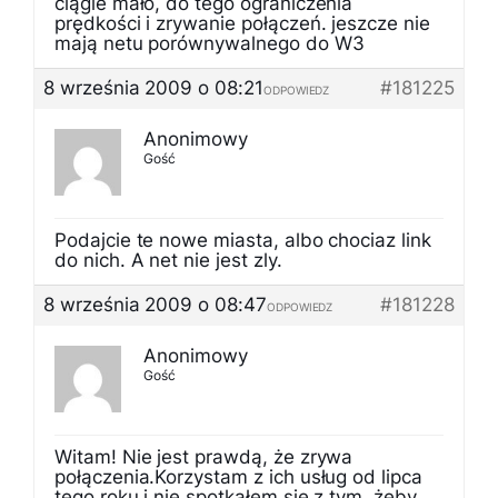
ciągle mało, do tego ograniczenia
prędkości i zrywanie połączeń. jeszcze nie
mają netu porównywalnego do W3
8 września 2009 o 08:21
#181225
ODPOWIEDZ
Anonimowy
Gość
Podajcie te nowe miasta, albo chociaz link
do nich. A net nie jest zly.
8 września 2009 o 08:47
#181228
ODPOWIEDZ
Anonimowy
Gość
Witam! Nie jest prawdą, że zrywa
połączenia.Korzystam z ich usług od lipca
tego roku i nie spotkałem się z tym, żeby