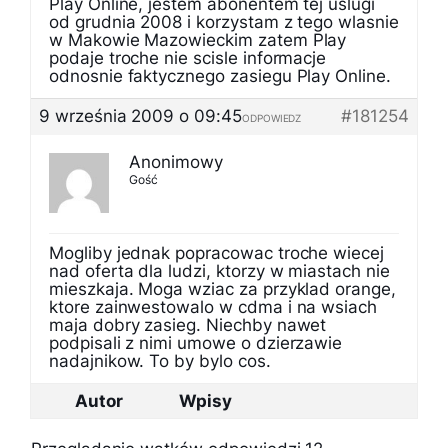
Play Online, jestem abonentem tej uslugi
od grudnia 2008 i korzystam z tego wlasnie
w Makowie Mazowieckim zatem Play
podaje troche nie scisle informacje
odnosnie faktycznego zasiegu Play Online.
9 września 2009 o 09:45
#181254
ODPOWIEDZ
Anonimowy
Gość
Mogliby jednak popracowac troche wiecej
nad oferta dla ludzi, ktorzy w miastach nie
mieszkaja. Moga wziac za przyklad orange,
ktore zainwestowalo w cdma i na wsiach
maja dobry zasieg. Niechby nawet
podpisali z nimi umowe o dzierzawie
nadajnikow. To by bylo cos.
Autor
Wpisy