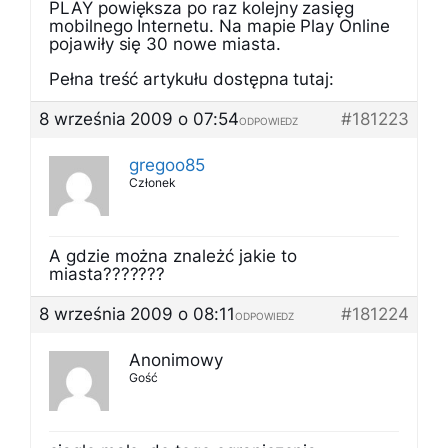
PLAY powiększa po raz kolejny zasięg
mobilnego Internetu. Na mapie Play Online
pojawiły się 30 nowe miasta.
Pełna treść artykułu dostępna tutaj:
8 września 2009 o 07:54
#181223
ODPOWIEDZ
gregoo85
Członek
A gdzie można znależć jakie to
miasta???????
8 września 2009 o 08:11
#181224
ODPOWIEDZ
Anonimowy
Gość