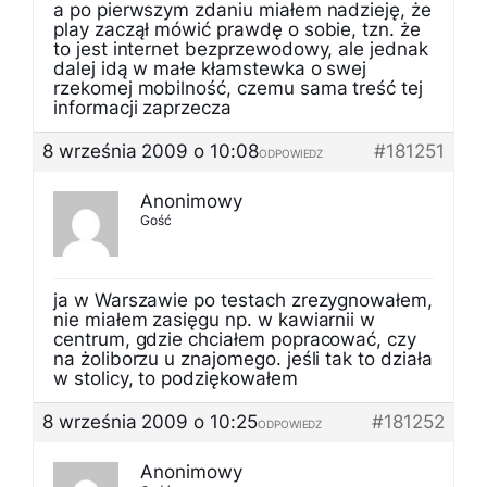
a po pierwszym zdaniu miałem nadzieję, że
play zaczął mówić prawdę o sobie, tzn. że
to jest internet bezprzewodowy, ale jednak
dalej idą w małe kłamstewka o swej
rzekomej mobilność, czemu sama treść tej
informacji zaprzecza
8 września 2009 o 10:08
#181251
ODPOWIEDZ
Anonimowy
Gość
ja w Warszawie po testach zrezygnowałem,
nie miałem zasięgu np. w kawiarnii w
centrum, gdzie chciałem popracować, czy
na żoliborzu u znajomego. jeśli tak to działa
w stolicy, to podziękowałem
8 września 2009 o 10:25
#181252
ODPOWIEDZ
Anonimowy