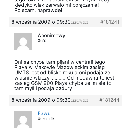
kiedykolwiek zerwało mi połączenie!
Polecam, naprawdę!
8 września 2009 o 09:30
#181241
ODPOWIEDZ
Anonimowy
Gość
Oni sa chyba tam pijani w centrali tego
Playa w Makowie Mazowieckim zasieg
UMTS jest od blisko roku a oni podaja ze
wlasnie wlaczyli………. Od niedawna to jest
zasieg GSM 900 Playa chyba ze im sie to
tam myli i podaja bzdury
8 września 2009 o 09:30
#181244
ODPOWIEDZ
Fawu
Uczestnik