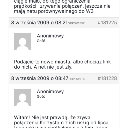
ciągle mało, do tego ograniczenia
prędkości i zrywanie połączeń. jeszcze nie
mają netu porównywalnego do W3
8 września 2009 o 08:21
#181225
ODPOWIEDZ
Anonimowy
Gość
Podajcie te nowe miasta, albo chociaz link
do nich. A net nie jest zly.
8 września 2009 o 08:47
#181228
ODPOWIEDZ
Anonimowy
Gość
Witam! Nie jest prawdą, że zrywa
połączenia.Korzystam z ich usług od lipca
tego roku i nie spotkałem się z tym, żeby