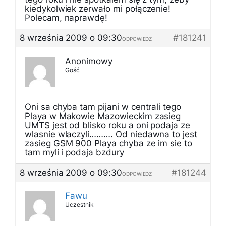
kiedykolwiek zerwało mi połączenie!
Polecam, naprawdę!
8 września 2009 o 09:30
#181241
ODPOWIEDZ
Anonimowy
Gość
Oni sa chyba tam pijani w centrali tego
Playa w Makowie Mazowieckim zasieg
UMTS jest od blisko roku a oni podaja ze
wlasnie wlaczyli………. Od niedawna to jest
zasieg GSM 900 Playa chyba ze im sie to
tam myli i podaja bzdury
8 września 2009 o 09:30
#181244
ODPOWIEDZ
Fawu
Uczestnik