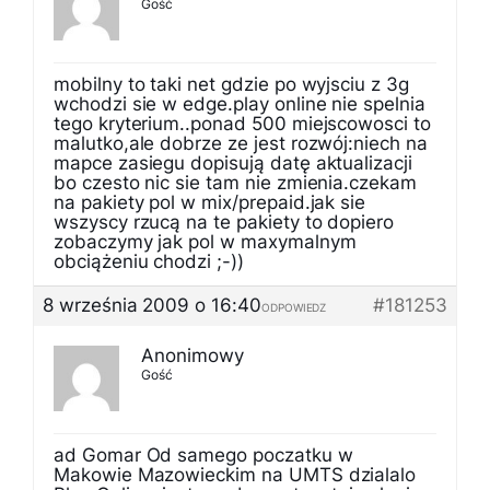
Gość
mobilny to taki net gdzie po wyjsciu z 3g
wchodzi sie w edge.play online nie spelnia
tego kryterium..ponad 500 miejscowosci to
malutko,ale dobrze ze jest rozwój:niech na
mapce zasiegu dopisują datę aktualizacji
bo czesto nic sie tam nie zmienia.czekam
na pakiety pol w mix/prepaid.jak sie
wszyscy rzucą na te pakiety to dopiero
zobaczymy jak pol w maxymalnym
obciążeniu chodzi ;-))
8 września 2009 o 16:40
#181253
ODPOWIEDZ
Anonimowy
Gość
ad Gomar Od samego poczatku w
Makowie Mazowieckim na UMTS dzialalo