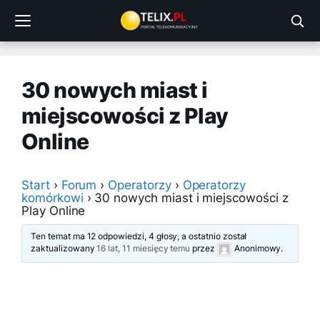
Przejdź
do
treści
30 nowych miast i
miejscowości z Play
Online
Start
›
Forum
›
Operatorzy
›
Operatorzy
komórkowi
›
30 nowych miast i miejscowości z
Play Online
Ten temat ma 12 odpowiedzi, 4 głosy, a ostatnio został
zaktualizowany
16 lat, 11 miesięcy temu
przez
Anonimowy
.