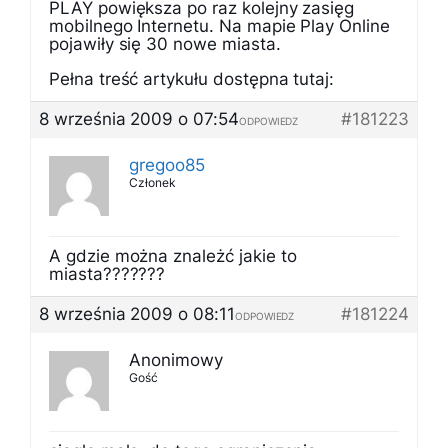
PLAY powiększa po raz kolejny zasięg
mobilnego Internetu. Na mapie Play Online
pojawiły się 30 nowe miasta.
Pełna treść artykułu dostępna tutaj:
8 września 2009 o 07:54
#181223
ODPOWIEDZ
gregoo85
Członek
A gdzie można znależć jakie to
miasta???????
8 września 2009 o 08:11
#181224
ODPOWIEDZ
Anonimowy
Gość