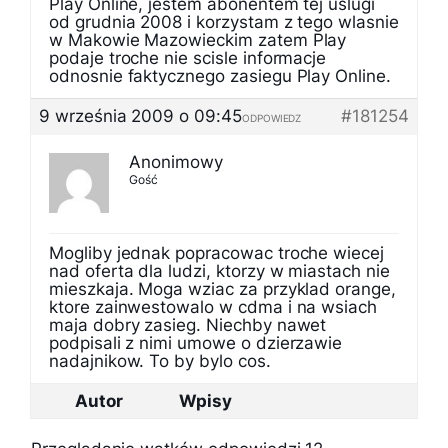
Play Online, jestem abonentem tej uslugi
od grudnia 2008 i korzystam z tego wlasnie
w Makowie Mazowieckim zatem Play
podaje troche nie scisle informacje
odnosnie faktycznego zasiegu Play Online.
9 września 2009 o 09:45
#181254
ODPOWIEDZ
Anonimowy
Gość
Mogliby jednak popracowac troche wiecej
nad oferta dla ludzi, ktorzy w miastach nie
mieszkaja. Moga wziac za przyklad orange,
ktore zainwestowalo w cdma i na wsiach
maja dobry zasieg. Niechby nawet
podpisali z nimi umowe o dzierzawie
nadajnikow. To by bylo cos.
Autor
Wpisy