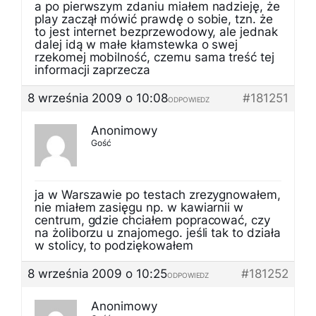
a po pierwszym zdaniu miałem nadzieję, że
play zaczął mówić prawdę o sobie, tzn. że
to jest internet bezprzewodowy, ale jednak
dalej idą w małe kłamstewka o swej
rzekomej mobilność, czemu sama treść tej
informacji zaprzecza
8 września 2009 o 10:08
#181251
ODPOWIEDZ
Anonimowy
Gość
ja w Warszawie po testach zrezygnowałem,
nie miałem zasięgu np. w kawiarnii w
centrum, gdzie chciałem popracować, czy
na żoliborzu u znajomego. jeśli tak to działa
w stolicy, to podziękowałem
8 września 2009 o 10:25
#181252
ODPOWIEDZ
Anonimowy