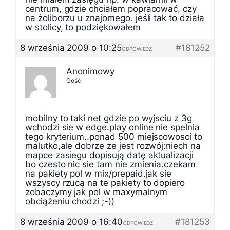
centrum, gdzie chciałem popracować, czy
na żoliborzu u znajomego. jeśli tak to działa
w stolicy, to podziękowałem
8 września 2009 o 10:25
#181252
ODPOWIEDZ
Anonimowy
Gość
mobilny to taki net gdzie po wyjsciu z 3g
wchodzi sie w edge.play online nie spelnia
tego kryterium..ponad 500 miejscowosci to
malutko,ale dobrze ze jest rozwój:niech na
mapce zasiegu dopisują datę aktualizacji
bo czesto nic sie tam nie zmienia.czekam
na pakiety pol w mix/prepaid.jak sie
wszyscy rzucą na te pakiety to dopiero
zobaczymy jak pol w maxymalnym
obciążeniu chodzi ;-))
8 września 2009 o 16:40
#181253
ODPOWIEDZ