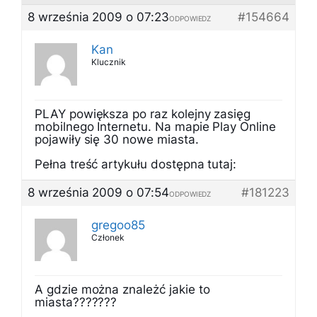
8 września 2009 o 07:23
#154664
ODPOWIEDZ
Kan
Klucznik
PLAY powiększa po raz kolejny zasięg
mobilnego Internetu. Na mapie Play Online
pojawiły się 30 nowe miasta.
Pełna treść artykułu dostępna tutaj:
8 września 2009 o 07:54
#181223
ODPOWIEDZ
gregoo85
Członek
A gdzie można znależć jakie to
miasta???????