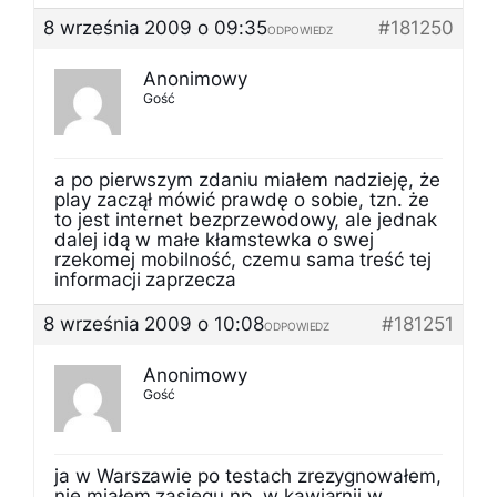
8 września 2009 o 09:35
#181250
ODPOWIEDZ
Anonimowy
Gość
a po pierwszym zdaniu miałem nadzieję, że
play zaczął mówić prawdę o sobie, tzn. że
to jest internet bezprzewodowy, ale jednak
dalej idą w małe kłamstewka o swej
rzekomej mobilność, czemu sama treść tej
informacji zaprzecza
8 września 2009 o 10:08
#181251
ODPOWIEDZ
Anonimowy
Gość
ja w Warszawie po testach zrezygnowałem,
nie miałem zasięgu np. w kawiarnii w