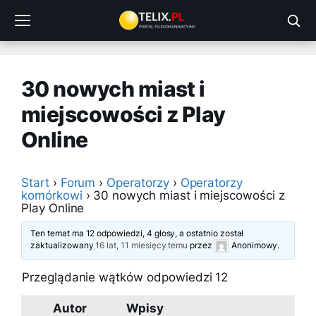
Przejdź
do
treści
30 nowych miast i
miejscowości z Play
Online
Start
›
Forum
›
Operatorzy
›
Operatorzy
komórkowi
›
30 nowych miast i miejscowości z
Play Online
Ten temat ma 12 odpowiedzi, 4 głosy, a ostatnio został
zaktualizowany
16 lat, 11 miesięcy temu
przez
Anonimowy
.
Przeglądanie wątków odpowiedzi 12
Autor
Wpisy