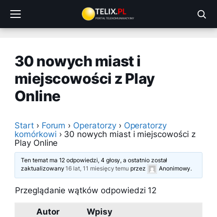
Przejdź
do
treści
30 nowych miast i
miejscowości z Play
Online
Start
›
Forum
›
Operatorzy
›
Operatorzy
komórkowi
›
30 nowych miast i miejscowości z
Play Online
Ten temat ma 12 odpowiedzi, 4 głosy, a ostatnio został
zaktualizowany
16 lat, 11 miesięcy temu
przez
Anonimowy
.
Przeglądanie wątków odpowiedzi 12
Autor
Wpisy