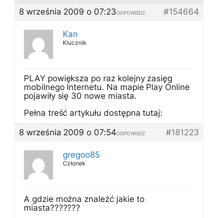
8 września 2009 o 07:23
#154664
ODPOWIEDZ
Kan
Klucznik
PLAY powiększa po raz kolejny zasięg
mobilnego Internetu. Na mapie Play Online
pojawiły się 30 nowe miasta.
Pełna treść artykułu dostępna tutaj:
8 września 2009 o 07:54
#181223
ODPOWIEDZ
gregoo85
Członek
A gdzie można znależć jakie to
miasta???????