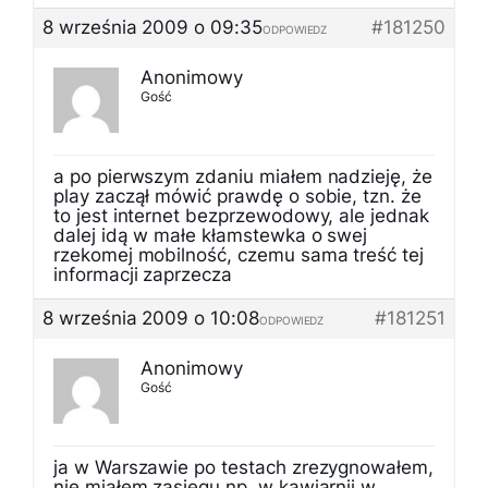
8 września 2009 o 09:35
#181250
ODPOWIEDZ
Anonimowy
Gość
a po pierwszym zdaniu miałem nadzieję, że
play zaczął mówić prawdę o sobie, tzn. że
to jest internet bezprzewodowy, ale jednak
dalej idą w małe kłamstewka o swej
rzekomej mobilność, czemu sama treść tej
informacji zaprzecza
8 września 2009 o 10:08
#181251
ODPOWIEDZ
Anonimowy
Gość
ja w Warszawie po testach zrezygnowałem,
nie miałem zasięgu np. w kawiarnii w