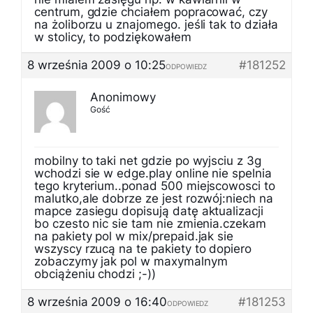
centrum, gdzie chciałem popracować, czy
na żoliborzu u znajomego. jeśli tak to działa
w stolicy, to podziękowałem
8 września 2009 o 10:25
#181252
ODPOWIEDZ
Anonimowy
Gość
mobilny to taki net gdzie po wyjsciu z 3g
wchodzi sie w edge.play online nie spelnia
tego kryterium..ponad 500 miejscowosci to
malutko,ale dobrze ze jest rozwój:niech na
mapce zasiegu dopisują datę aktualizacji
bo czesto nic sie tam nie zmienia.czekam
na pakiety pol w mix/prepaid.jak sie
wszyscy rzucą na te pakiety to dopiero
zobaczymy jak pol w maxymalnym
obciążeniu chodzi ;-))
8 września 2009 o 16:40
#181253
ODPOWIEDZ