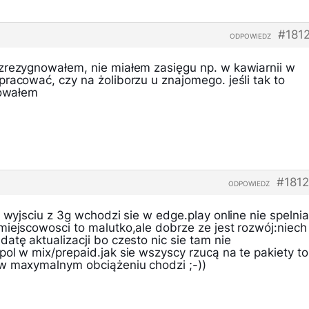
#181
ODPOWIEDZ
zrezygnowałem, nie miałem zasięgu np. w kawiarnii w
racować, czy na żoliborzu u znajomego. jeśli tak to
kowałem
#181
ODPOWIEDZ
o wyjsciu z 3g wchodzi sie w edge.play online nie spelnia
miejscowosci to malutko,ale dobrze ze jest rozwój:niech
atę aktualizacji bo czesto nic sie tam nie
ol w mix/prepaid.jak sie wszyscy rzucą na te pakiety to
 w maxymalnym obciążeniu chodzi ;-))