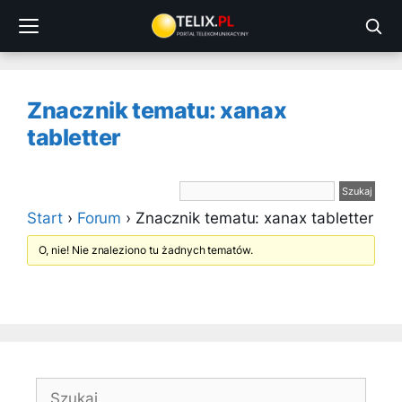
Przejdź
do
treści
Znacznik tematu: xanax
tabletter
Start
›
Forum
›
Znacznik tematu: xanax tabletter
O, nie! Nie znaleziono tu żadnych tematów.
Szukaj: