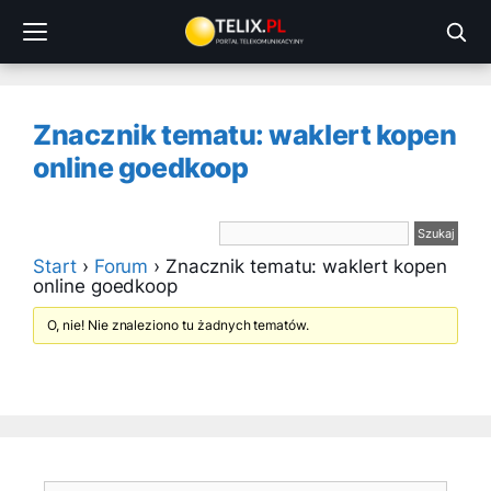
Przejdź
do
treści
Znacznik tematu: waklert kopen
online goedkoop
Start
›
Forum
›
Znacznik tematu: waklert kopen
online goedkoop
O, nie! Nie znaleziono tu żadnych tematów.