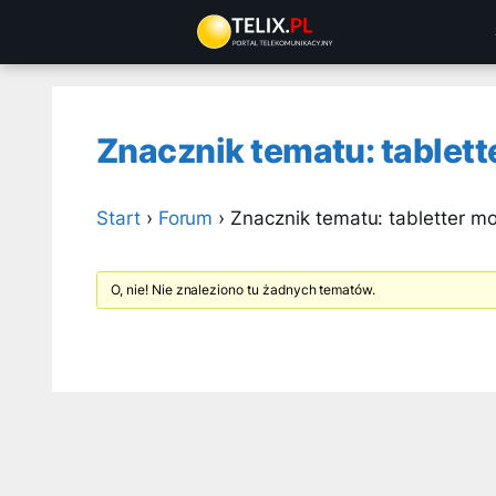
Przejdź
do
treści
Znacznik tematu: tablett
Start
›
Forum
›
Znacznik tematu: tabletter mo
O, nie! Nie znaleziono tu żadnych tematów.