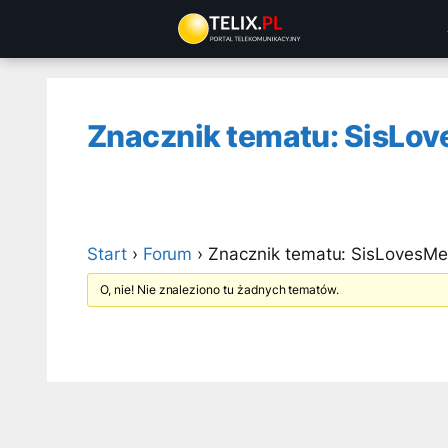
Przejdź
do
treści
Znacznik tematu: SisLo
Start
›
Forum
›
Znacznik tematu: SisLovesMe
O, nie! Nie znaleziono tu żadnych tematów.