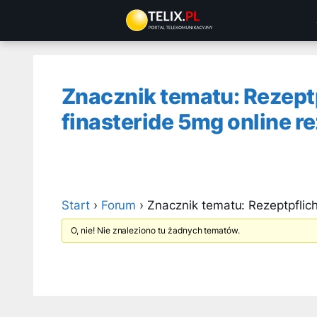
Przejdź
do
treści
Znacznik tematu: Rezept
finasteride 5mg online r
Start
›
Forum
›
Znacznik tematu: Rezeptpflich
O, nie! Nie znaleziono tu żadnych tematów.