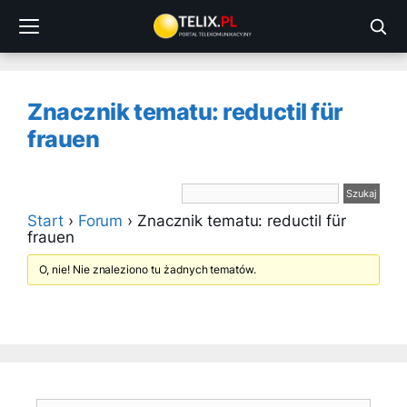
Przejdź
do
treści
Znacznik tematu: reductil für
frauen
Start
›
Forum
›
Znacznik tematu: reductil für
frauen
O, nie! Nie znaleziono tu żadnych tematów.