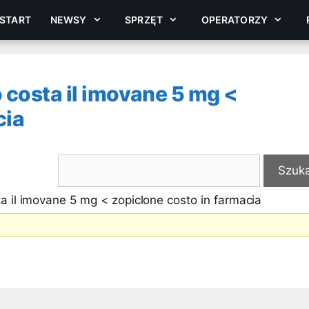
START
NEWSY
SPRZĘT
OPERATORZY
costa il imovane 5 mg <
cia
 il imovane 5 mg < zopiclone costo in farmacia