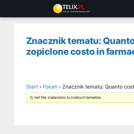
Przejdź
do
treści
Znacznik tematu: Quanto 
zopiclone costo in farma
Start
›
Forum
›
Znacznik tematu: Quanto costa
O, nie! Nie znaleziono tu żadnych tematów.