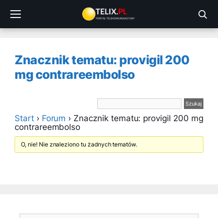
Przejdź
do
treści
Znacznik tematu: provigil 200
mg contrareembolso
Start
›
Forum
›
Znacznik tematu: provigil 200 mg
contrareembolso
O, nie! Nie znaleziono tu żadnych tematów.