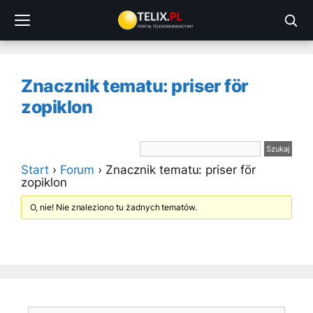
Przejdź
do
treści
Znacznik tematu: priser för
zopiklon
Start
›
Forum
›
Znacznik tematu: priser för
zopiklon
O, nie! Nie znaleziono tu żadnych tematów.