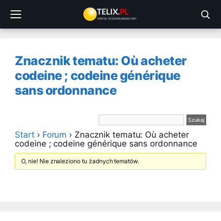
Przejdź
do
treści
Znacznik tematu: Où acheter
codeine ; codeine générique
sans ordonnance
Start
›
Forum
›
Znacznik tematu: Où acheter
codeine ; codeine générique sans ordonnance
O, nie! Nie znaleziono tu żadnych tematów.