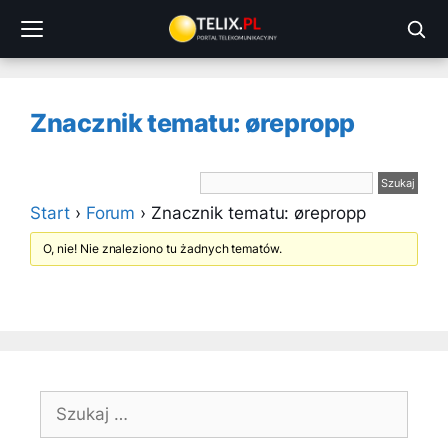
Przejdź
do
treści
Znacznik tematu: ørepropp
Start
›
Forum
›
Znacznik tematu: ørepropp
O, nie! Nie znaleziono tu żadnych tematów.
Szukaj: