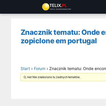
Przejdź
do
treści
Znacznik tematu: Onde e
zopiclone em portugal
Start
›
Forum
›
Znacznik tematu: Onde encont
O, nie! Nie znaleziono tu żadnych tematów.