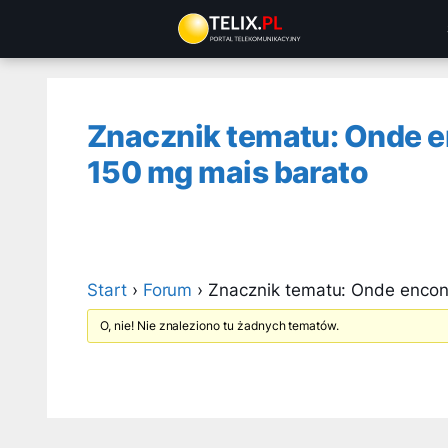
Przejdź
do
treści
Znacznik tematu: Onde e
150 mg mais barato
Start
›
Forum
›
Znacznik tematu: Onde encont
O, nie! Nie znaleziono tu żadnych tematów.