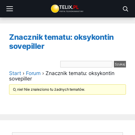
Przejdź
do
treści
Znacznik tematu: oksykontin
sovepiller
Start
›
Forum
›
Znacznik tematu: oksykontin
sovepiller
O, nie! Nie znaleziono tu żadnych tematów.