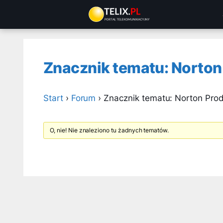
Przejdź
do
treści
Znacznik tematu: Norton
Start
›
Forum
›
Znacznik tematu: Norton Pro
O, nie! Nie znaleziono tu żadnych tematów.