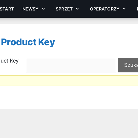
START
NEWSY
SPRZĘT
OPERATORZY
 Product Key
duct Key