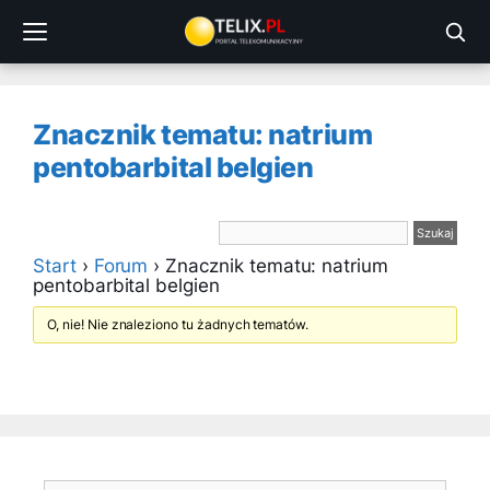
Przejdź
do
treści
Znacznik tematu: natrium
pentobarbital belgien
Start
›
Forum
›
Znacznik tematu: natrium
pentobarbital belgien
O, nie! Nie znaleziono tu żadnych tematów.