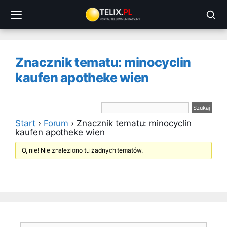
Przejdź
do
treści
Znacznik tematu: minocyclin
kaufen apotheke wien
Start
›
Forum
›
Znacznik tematu: minocyclin
kaufen apotheke wien
O, nie! Nie znaleziono tu żadnych tematów.