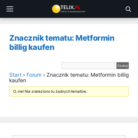
Przejdź
do
treści
Znacznik tematu: Metformin
billig kaufen
Start
›
Forum
›
Znacznik tematu: Metformin billig
kaufen
O, nie! Nie znaleziono tu żadnych tematów.