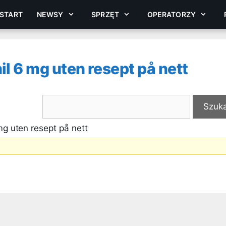
START
NEWSY
SPRZĘT
OPERATORZY
l 6 mg uten resept på nett
mg uten resept på nett