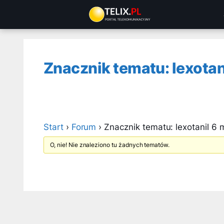
Przejdź
do
treści
Znacznik tematu: lexotani
Start
›
Forum
›
Znacznik tematu: lexotanil 6 
O, nie! Nie znaleziono tu żadnych tematów.