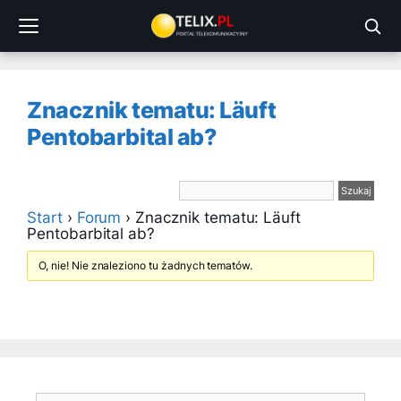
Przejdź
do
treści
Znacznik tematu: Läuft
Pentobarbital ab?
Start
›
Forum
›
Znacznik tematu: Läuft
Pentobarbital ab?
O, nie! Nie znaleziono tu żadnych tematów.