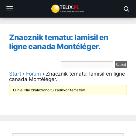
Przejdź
do
treści
Znacznik tematu: lamisil en
ligne canada Montéléger.
Start
›
Forum
›
Znacznik tematu: lamisil en ligne
canada Montéléger.
O, nie! Nie znaleziono tu żadnych tematów.