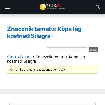
Przejdź
do
treści
Znacznik tematu: Köpa låg
kostnad Silagra
Start
›
Forum
›
Znacznik tematu: Köpa låg
kostnad Silagra
O, nie! Nie znaleziono tu żadnych tematów.