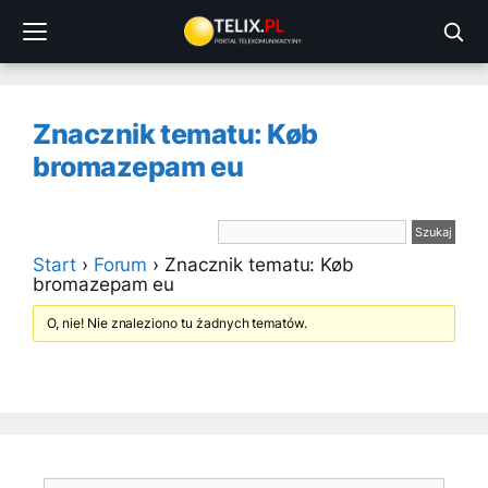
Przejdź
do
treści
Znacznik tematu: Køb
bromazepam eu
Start
›
Forum
›
Znacznik tematu: Køb
bromazepam eu
O, nie! Nie znaleziono tu żadnych tematów.