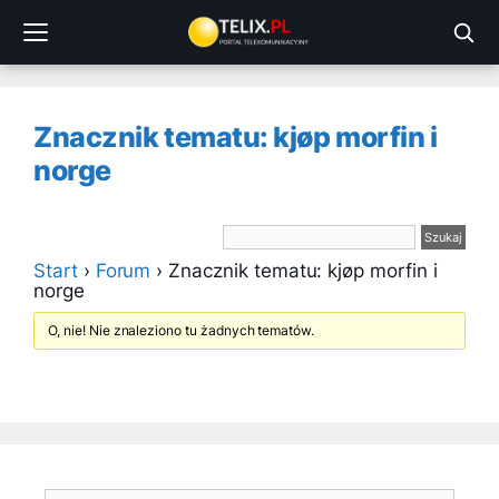
Przejdź
do
treści
Znacznik tematu: kjøp morfin i
norge
Start
›
Forum
›
Znacznik tematu: kjøp morfin i
norge
O, nie! Nie znaleziono tu żadnych tematów.