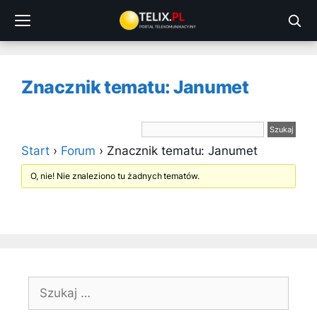
Przejdź
do
treści
Znacznik tematu: Janumet
Start
›
Forum
›
Znacznik tematu: Janumet
O, nie! Nie znaleziono tu żadnych tematów.
Szukaj: