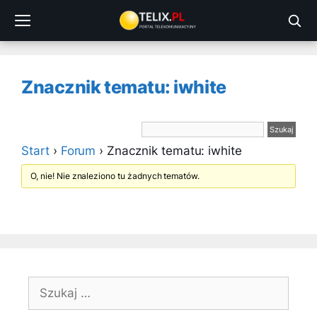
Przejdź
do
treści
Znacznik tematu: iwhite
Start
›
Forum
›
Znacznik tematu: iwhite
O, nie! Nie znaleziono tu żadnych tematów.
Szukaj: