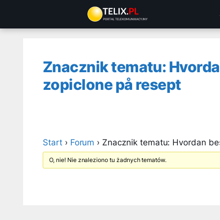
Przejdź
do
treści
Znacznik tematu: Hvordan
zopiclone på resept
Start
›
Forum
›
Znacznik tematu: Hvordan best
O, nie! Nie znaleziono tu żadnych tematów.