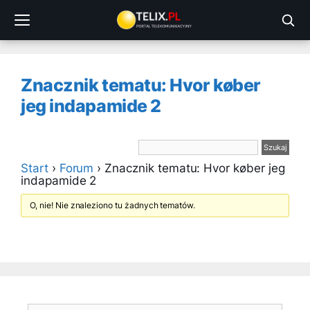
Przejdź
do
treści
Znacznik tematu: Hvor køber
jeg indapamide 2
Start
›
Forum
›
Znacznik tematu: Hvor køber jeg
indapamide 2
O, nie! Nie znaleziono tu żadnych tematów.