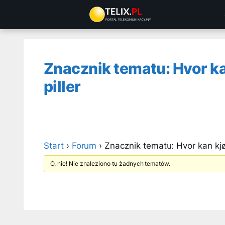
Przejdź
do
treści
Znacznik tematu: Hvor ka
piller
Start
›
Forum
›
Znacznik tematu: Hvor kan kjø
O, nie! Nie znaleziono tu żadnych tematów.