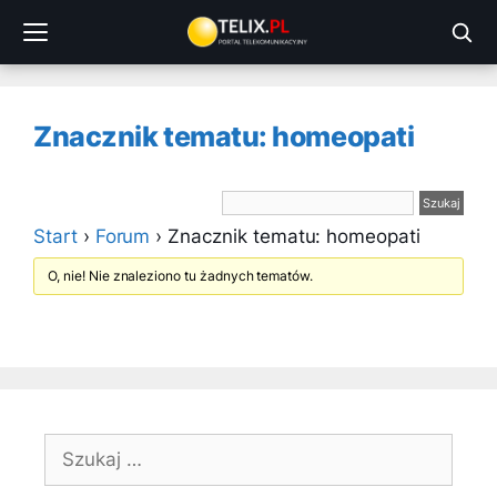
Przejdź
do
treści
Znacznik tematu: homeopati
Start
›
Forum
›
Znacznik tematu: homeopati
O, nie! Nie znaleziono tu żadnych tematów.
Szukaj: