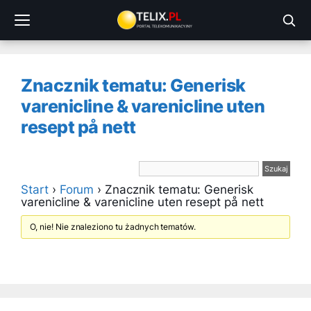
Przejdź
do
treści
Znacznik tematu: Generisk
varenicline & varenicline uten
resept på nett
Start
›
Forum
›
Znacznik tematu: Generisk
varenicline & varenicline uten resept på nett
O, nie! Nie znaleziono tu żadnych tematów.